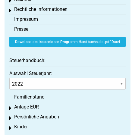
Toggle menu
Rechtliche Informationen
Toggle menu
Impressum
Presse
Download des kostenlosen Programm-Handbuchs als .pdf Datei
Steuerhandbuch:
Auswahl Steuerjahr:
Familienstand
Anlage EÜR
Toggle menu
Persönliche Angaben
Toggle menu
Kinder
Toggle menu