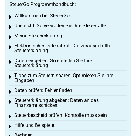
SteuerGo Programmhandbuch:
Willkommen bei SteuerGo
Toggle menu
Übersicht: So verwalten Sie Ihre Steuerfälle
Toggle menu
Meine Steuererklärung
Toggle menu
Elektronischer Datenabruf: Die vorausgefüllte
Toggle menu
Steuererklärung
Daten eingeben: So erstellen Sie Ihre
Toggle menu
Steuererklärung
Tipps zum Steuern sparen: Optimieren Sie Ihre
Toggle menu
Eingaben
Daten prüfen: Fehler finden
Toggle menu
Steuererklärung abgeben: Daten an das
Toggle menu
Finanzamt schicken
Steuerbescheid prüfen: Kontrolle muss sein
Toggle menu
Hilfe und Beispiele
Toggle menu
Rechner