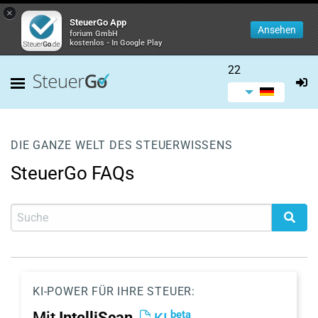
×
SteuerGo App
Ansehen
forium GmbH
kostenlos - In Google Play
22
DIE GANZE WELT DES STEUERWISSENS
SteuerGo FAQs
KI-POWER FÜR IHRE STEUER:
beta
Mit
IntelliScan