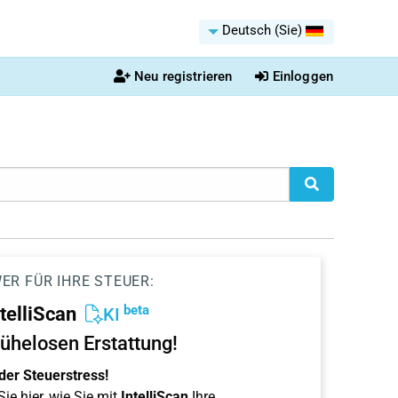
Deutsch (Sie)
Neu registrieren
Einloggen
ER FÜR IHRE STEUER:
beta
ntelliScan
KI
ühelosen Erstattung!
der Steuerstress!
ie hier, wie Sie mit
IntelliScan
Ihre