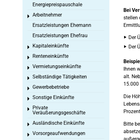
Energiepreispauschale
Bei Ve
Arbeitnehmer
Toggle menu
stellen
Ersatzleistungen Ehemann
Ermittl
Ersatzleistungen Ehefrau
Der Ü
Kapitaleinkünfte
Der Ü
Toggle menu
Renteneinkünfte
Toggle menu
Beispie
Vermietungseinkünfte
Toggle menu
Ihnen w
alt. Ne
Selbständige Tätigkeiten
Toggle menu
15.000 
Gewerbebetriebe
Toggle menu
Die Höh
Sonstige Einkünfte
Toggle menu
Lebensa
Private
Toggle menu
Prozent
Veräußerungsgeschäfte
Ausländische Einkünfte
Bitte b
Toggle menu
absetze
Vorsorgeaufwendungen
Toggle menu
außerge