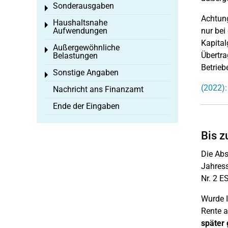
Sonderausgaben
Toggle menu
Achtun
Haushaltsnahe
Toggle menu
Aufwendungen
nur bei
Kapital
Außergewöhnliche
Toggle menu
Übertra
Belastungen
Betrieb
Sonstige Angaben
Toggle menu
(2022)
Nachricht ans Finanzamt
Ende der Eingaben
Bis z
Die Abs
Jahres
Nr. 2 E
Wurde 
Rente a
später