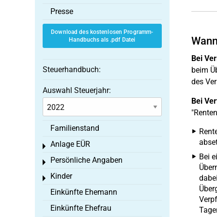
Presse
Download des kostenlosen Programm-
Wann 
Handbuchs als .pdf Datei
Bei Ve
Steuerhandbuch:
beim Üb
des Ver
Auswahl Steuerjahr:
Bei Ver
"Renten
Familienstand
Rente
abset
Anlage EÜR
Toggle menu
Bei 
Persönliche Angaben
Toggle menu
Übern
Kinder
dabei
Toggle menu
Überg
Einkünfte Ehemann
Verpf
Einkünfte Ehefrau
Tagen