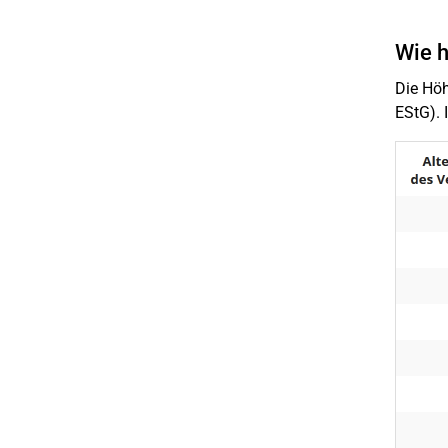
Wie h
Die Höh
EStG). 