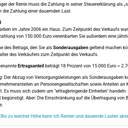
er der Rente muss die Zahlung in seiner Steuererklärung als „so
r die Zahlung einer dauernden Last.
l
arben im Jahre 2006 ein Haus. Zum Zeitpunkt des Verkaufs war 
ahlung von 150.000 Euro vereinbarten Sie außerdem eine jährl
e des Betrags, den Sie als
Sonderausgaben
geltend machen kön
lter des Verkäufers zum Zeitpunkt des Verkaufs.
genannte
Ertragsanteil
beträgt 18 Prozent von 15.000 Euro = 2.7
: Der Abzug von Versorgungsleistungen als Sonderausgaben ko
rnehmeranteilen an Personengesellschaften sowie Anteilen an K
t. Es muss sich zudem um "ertragbringende Einheiten" handeln.
ht begünstigt. Aber: Die Einschränkung auf die Übertragung von B
e.
 Bis zu welcher Höhe kann ich Renten und dauernde Lasten abs