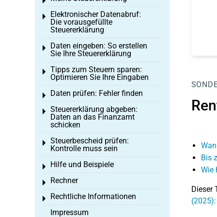
Toggle menu
Elektronischer Datenabruf:
Toggle menu
Die vorausgefüllte
Steuererklärung
Daten eingeben: So erstellen
Toggle menu
Sie Ihre Steuererklärung
Tipps zum Steuern sparen:
Toggle menu
Optimieren Sie Ihre Eingaben
SOND
Daten prüfen: Fehler finden
Toggle menu
Ren
Steuererklärung abgeben:
Toggle menu
Daten an das Finanzamt
schicken
Steuerbescheid prüfen:
Toggle menu
Wann
Kontrolle muss sein
Bis 
Hilfe und Beispiele
Toggle menu
Wie 
Rechner
Toggle menu
Dieser 
Rechtliche Informationen
Toggle menu
(2025):
Impressum