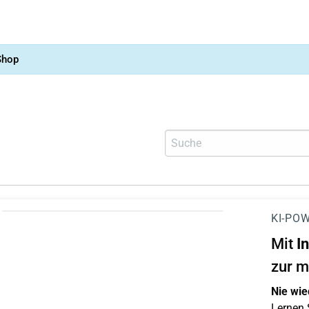
Shop
KI-POW
Mit
I
zur m
Nie wie
Lernen S