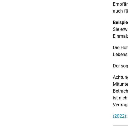
Empfäng
auch fü
Beispie
Sie erw
Einmalz
Die Höh
Lebensa
Der so
Achtung
Mitunte
Betrach
ist nic
Verträg
(2022):