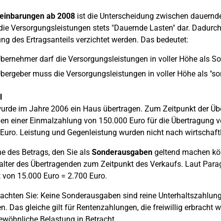
reinbarungen ab 2008
ist die Unterscheidung zwischen dauernd
 die Versorgungsleistungen stets "Dauernde Lasten" dar. Dadurch 
ung des Ertragsanteils verzichtet werden. Das bedeutet:
bernehmer darf die Versorgungsleistungen in voller Höhe als S
bergeber muss die Versorgungsleistungen in voller Höhe als "son
l
urde im Jahre 2006 ein Haus übertragen. Zum Zeitpunkt der Üb
ben einer Einmalzahlung von 150.000 Euro für die Übertragung v
Euro. Leistung und Gegenleistung wurden nicht nach wirtschaftl
e des Betrags, den Sie als
Sonderausgaben
geltend machen kön
lter des Übertragenden zum Zeitpunkt des Verkaufs. Laut Paragr
 von 15.000 Euro = 2.700 Euro.
eachten Sie: Keine Sonderausgaben sind reine Unterhaltszahlung
n. Das gleiche gilt für Rentenzahlungen, die freiwillig erbracht 
wöhnliche Belastung in Betracht.