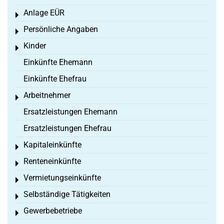
Anlage EÜR
Toggle menu
Persönliche Angaben
Toggle menu
Kinder
Toggle menu
Einkünfte Ehemann
Einkünfte Ehefrau
Arbeitnehmer
Toggle menu
Ersatzleistungen Ehemann
Ersatzleistungen Ehefrau
Kapitaleinkünfte
Toggle menu
Renteneinkünfte
Toggle menu
Vermietungseinkünfte
Toggle menu
Selbständige Tätigkeiten
Toggle menu
Gewerbebetriebe
Toggle menu