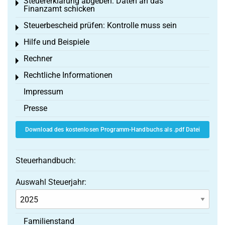
Steuererklärung abgeben: Daten an das
Toggle menu
Finanzamt schicken
Steuerbescheid prüfen: Kontrolle muss sein
Toggle menu
Hilfe und Beispiele
Toggle menu
Rechner
Toggle menu
Rechtliche Informationen
Toggle menu
Impressum
Presse
Download des kostenlosen Programm-Handbuchs als .pdf Datei
Steuerhandbuch:
Auswahl Steuerjahr:
Familienstand