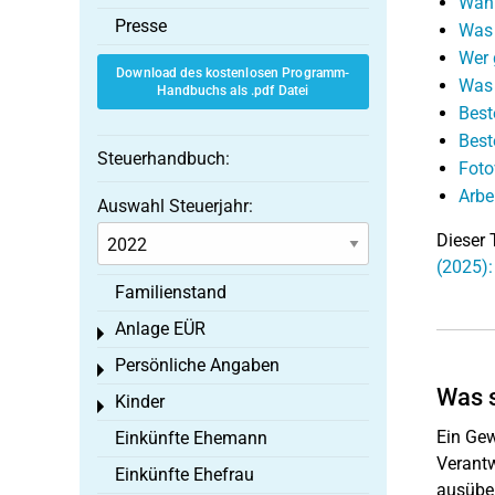
Wann
Presse
Was 
Wer 
Download des kostenlosen Programm-
Was 
Handbuchs als .pdf Datei
Best
Best
Steuerhandbuch:
Foto
Arbe
Auswahl Steuerjahr:
Dieser 
(2025):
Familienstand
Anlage EÜR
Toggle menu
Persönliche Angaben
Toggle menu
Was s
Kinder
Toggle menu
Ein Gew
Einkünfte Ehemann
Verantw
Einkünfte Ehefrau
ausüben