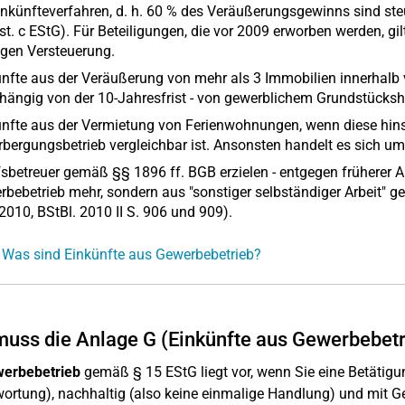
inkünfteverfahren, d. h. 60 % des Veräußerungsgewinns sind steue
t. c EStG). Für Beteiligungen, die vor 2009 erworben werden, gil
igen Versteuerung.
nfte aus der Veräußerung von mehr als 3 Immobilien innerhalb 
ängig von der 10-Jahresfrist - von gewerblichem Grundstücksh
nfte aus der Vermietung von Ferienwohnungen, wenn diese hinsi
bergungsbetrieb vergleichbar ist. Ansonsten handelt es sich u
sbetreuer gemäß §§ 1896 ff. BGB erzielen - entgegen früherer A
bebetrieb mehr, sondern aus "sonstiger selbständiger Arbeit" g
2010, BStBl. 2010 II S. 906 und 909).
 Was sind Einkünfte aus Gewerbebetrieb?
uss die Anlage G (Einkünfte aus Gewerbebetr
erbebetrieb
gemäß § 15 EStG liegt vor, wenn Sie eine Betätigu
ortung), nachhaltig (also keine einmalige Handlung) und mit Ge