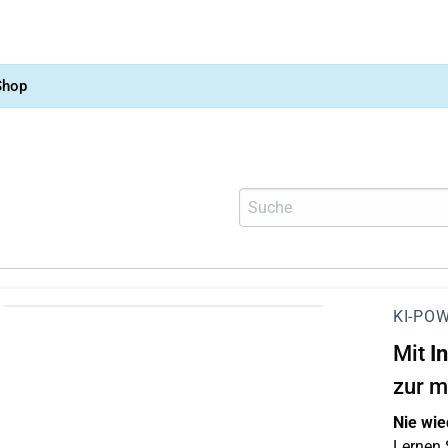
Shop
KI-POW
Mit
I
zur m
Nie wie
Lernen S