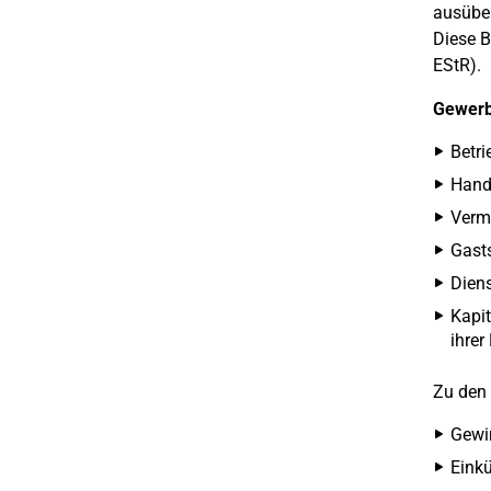
ausüben
Diese B
EStR).
Gewerb
Betri
Hande
Vermi
Gasts
Dien
Kapit
ihrer
Zu den
Gewin
Einkü