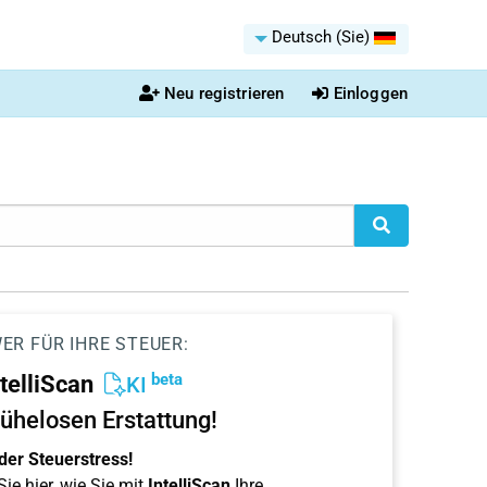
Deutsch (Sie)
Neu registrieren
Einloggen
ER FÜR IHRE STEUER:
beta
ntelliScan
KI
ühelosen Erstattung!
der Steuerstress!
ie hier, wie Sie mit
IntelliScan
Ihre