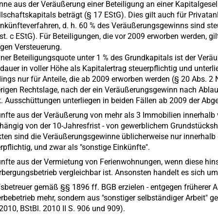
ne aus der Veräußerung einer Beteiligung an einer Kapitalgese
lschaftskapitals beträgt (§ 17 EStG). Dies gilt auch für Privata
inkünfteverfahren, d. h. 60 % des Veräußerungsgewinns sind steue
t. c EStG). Für Beteiligungen, die vor 2009 erworben werden, gil
igen Versteuerung.
iner Beteiligungsquote unter 1 % des Grundkapitals ist der Ve
dauer in voller Höhe als Kapitalertrag steuerpflichtig und unterl
dings nur für Anteile, die ab 2009 erworben werden (§ 20 Abs. 2 N
rigen Rechtslage, nach der ein Veräußerungsgewinn nach Ablauf
t. Ausschüttungen unterliegen in beiden Fällen ab 2009 der Abge
nfte aus der Veräußerung von mehr als 3 Immobilien innerhalb 
ängig von der 10-Jahresfrist - von gewerblichem Grundstücksha
ten sind die Veräußerungsgewinne üblicherweise nur innerhalb 
rpflichtig, und zwar als "sonstige Einkünfte".
nfte aus der Vermietung von Ferienwohnungen, wenn diese hinsi
bergungsbetrieb vergleichbar ist. Ansonsten handelt es sich u
sbetreuer gemäß §§ 1896 ff. BGB erzielen - entgegen früherer A
bebetrieb mehr, sondern aus "sonstiger selbständiger Arbeit" g
2010, BStBl. 2010 II S. 906 und 909).