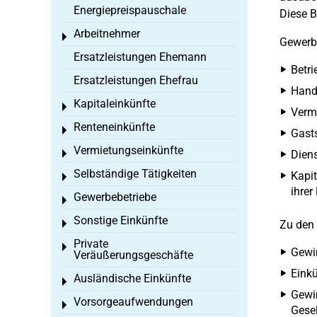
Energiepreispauschale
Diese B
Arbeitnehmer
Toggle menu
Gewerbe
Ersatzleistungen Ehemann
Betri
Ersatzleistungen Ehefrau
Hande
Kapitaleinkünfte
Toggle menu
Vermi
Renteneinkünfte
Toggle menu
Gasts
Vermietungseinkünfte
Toggle menu
Dien
Selbständige Tätigkeiten
Kapit
Toggle menu
ihrer
Gewerbebetriebe
Toggle menu
Sonstige Einkünfte
Toggle menu
Zu den 
Private
Toggle menu
Gewin
Veräußerungsgeschäfte
Einkü
Ausländische Einkünfte
Toggle menu
Gewin
Vorsorgeaufwendungen
Toggle menu
Gesel