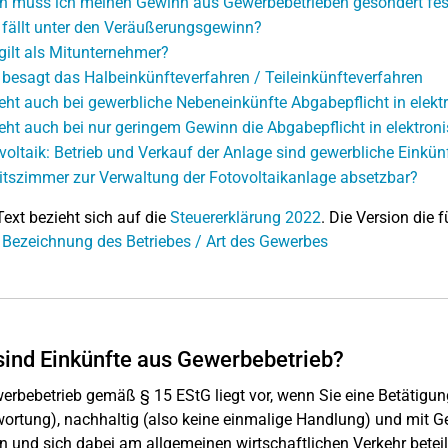
 muss ich meinen Gewinn aus Gewerbebetrieben gesondert fest
fällt unter den Veräußerungsgewinn?
gilt als Mitunternehmer?
besagt das Halbeinkünfteverfahren / Teileinkünfteverfahren
eht auch bei gewerbliche Nebeneinkünfte Abgabepflicht in elekt
eht auch bei nur geringem Gewinn die Abgabepflicht in elektron
voltaik: Betrieb und Verkauf der Anlage sind gewerbliche Einkün
itszimmer zur Verwaltung der Fotovoltaikanlage absetzbar?
Text bezieht sich auf die
Steuererklärung 2022
. Die Version die f
 Bezeichnung des Betriebes / Art des Gewerbes
ind Einkünfte aus Gewerbebetrieb?
erbebetrieb gemäß § 15 EStG liegt vor, wenn Sie eine Betätigun
ortung), nachhaltig (also keine einmalige Handlung) und mit Ge
 und sich dabei am allgemeinen wirtschaftlichen Verkehr beteili