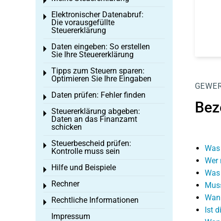
Toggle menu
Elektronischer Datenabruf:
Toggle menu
Die vorausgefüllte
Steuererklärung
Daten eingeben: So erstellen
Toggle menu
Sie Ihre Steuererklärung
Tipps zum Steuern sparen:
Toggle menu
Optimieren Sie Ihre Eingaben
GEWER
Daten prüfen: Fehler finden
Toggle menu
Bez
Steuererklärung abgeben:
Toggle menu
Daten an das Finanzamt
schicken
Steuerbescheid prüfen:
Toggle menu
Was 
Kontrolle muss sein
Wer 
Hilfe und Beispiele
Toggle menu
Was 
Rechner
Muss
Toggle menu
Wann
Rechtliche Informationen
Toggle menu
Ist 
Impressum