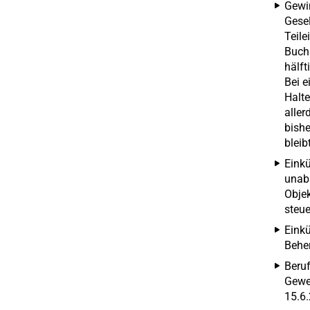
Gewin
Gesel
Teile
Buchs
hälft
Bei e
Halte
aller
bishe
bleib
Einkü
unabh
Objek
steue
Einkü
Beher
Beruf
Gewer
15.6.