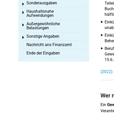
Sonderausgaben
Teile
Toggle menu
Buchs
Haushaltsnahe
Toggle menu
hälft
Aufwendungen
Einkü
Außergewöhnliche
Toggle menu
unabh
Belastungen
Einkü
Sonstige Angaben
Toggle menu
Beher
Nachricht ans Finanzamt
Beruf
Ende der Eingaben
Gewer
15.6.
(2022):
Wer m
Ein
Gew
Verantw