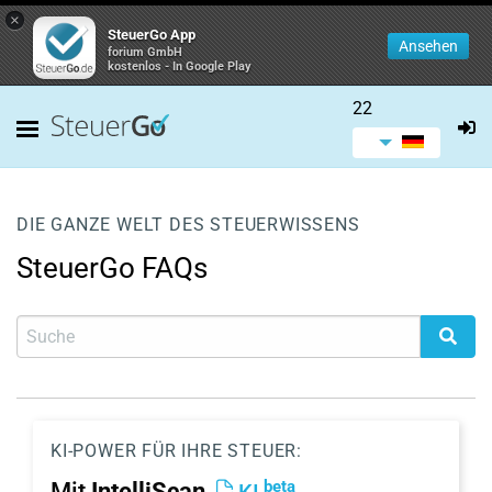
×
SteuerGo App
Ansehen
forium GmbH
kostenlos - In Google Play
22
DIE GANZE WELT DES STEUERWISSENS
SteuerGo FAQs
KI-POWER FÜR IHRE STEUER:
beta
Mit
IntelliScan