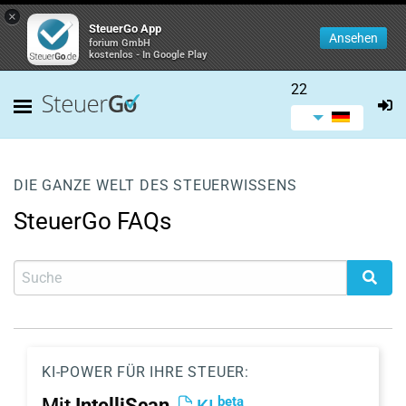
×
SteuerGo App
Ansehen
forium GmbH
kostenlos - In Google Play
22
DIE GANZE WELT DES STEUERWISSENS
SteuerGo FAQs
KI-POWER FÜR IHRE STEUER:
beta
Mit
IntelliScan