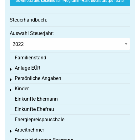
Download des kostenlosen Programm-Handbuchs als .pdf Datei
Steuerhandbuch:
Auswahl Steuerjahr:
Familienstand
Anlage EÜR
Toggle menu
Persönliche Angaben
Toggle menu
Kinder
Toggle menu
Einkünfte Ehemann
Einkünfte Ehefrau
Energiepreispauschale
Arbeitnehmer
Toggle menu