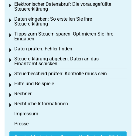
Elektronischer Datenabruf: Die vorausgefüllte
Toggle menu
Steuererklärung
Daten eingeben: So erstellen Sie Ihre
Toggle menu
Steuererklärung
Tipps zum Steuern sparen: Optimieren Sie Ihre
Toggle menu
Eingaben
Daten prüfen: Fehler finden
Toggle menu
Steuererklärung abgeben: Daten an das
Toggle menu
Finanzamt schicken
Steuerbescheid prüfen: Kontrolle muss sein
Toggle menu
Hilfe und Beispiele
Toggle menu
Rechner
Toggle menu
Rechtliche Informationen
Toggle menu
Impressum
Presse