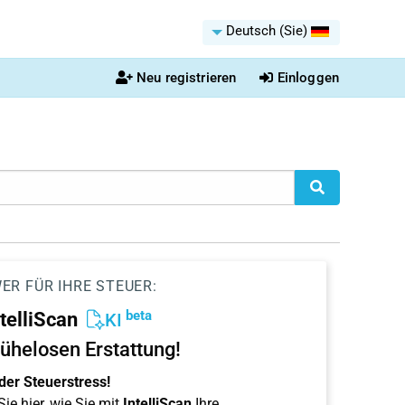
Deutsch (Sie)
Neu registrieren
Einloggen
ER FÜR IHRE STEUER:
beta
ntelliScan
KI
ühelosen Erstattung!
der Steuerstress!
ie hier, wie Sie mit
IntelliScan
Ihre