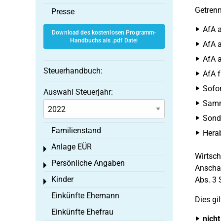
Getren
Presse
AfA a
Download des kostenlosen Programm-
Handbuchs als .pdf Datei
AfA a
AfA a
Steuerhandbuch:
AfA f
Sofor
Auswahl Steuerjahr:
Samme
Sond
Familienstand
Hera
Anlage EÜR
Toggle menu
Wirtsch
Persönliche Angaben
Toggle menu
Anschaf
Kinder
Abs. 3 
Toggle menu
Einkünfte Ehemann
Dies gil
Einkünfte Ehefrau
nicht