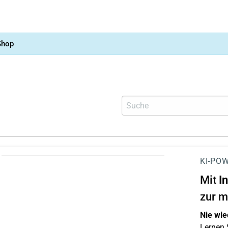
Shop
KI-POW
Mit
I
zur m
Nie wie
Lernen S