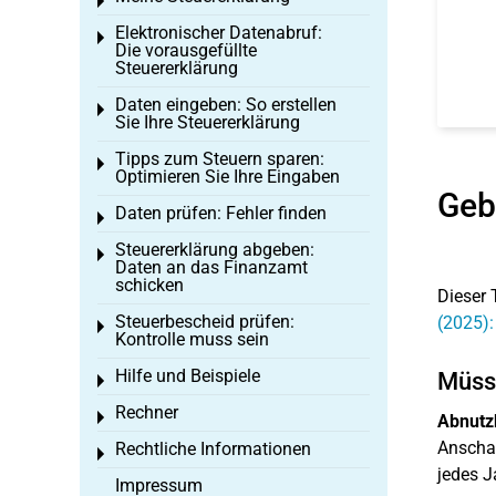
Toggle menu
Elektronischer Datenabruf:
Toggle menu
Die vorausgefüllte
Steuererklärung
Daten eingeben: So erstellen
Toggle menu
Sie Ihre Steuererklärung
Tipps zum Steuern sparen:
Toggle menu
Optimieren Sie Ihre Eingaben
Geb
Daten prüfen: Fehler finden
Toggle menu
Steuererklärung abgeben:
Toggle menu
Daten an das Finanzamt
schicken
Dieser 
Steuerbescheid prüfen:
(2025):
Toggle menu
Kontrolle muss sein
Hilfe und Beispiele
Müsse
Toggle menu
Rechner
Toggle menu
Abnutz
Anschaf
Rechtliche Informationen
Toggle menu
jedes J
Impressum