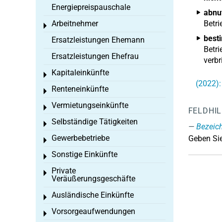
Energiepreispauschale
abnu
Arbeitnehmer
Betri
Toggle menu
best
Ersatzleistungen Ehemann
Betri
Ersatzleistungen Ehefrau
verb
Kapitaleinkünfte
Toggle menu
(2022):
Renteneinkünfte
Toggle menu
Vermietungseinkünfte
Toggle menu
FELDHI
Selbständige Tätigkeiten
Toggle menu
Bezeic
Gewerbebetriebe
Geben Sie
Toggle menu
Sonstige Einkünfte
Toggle menu
Private
Toggle menu
Veräußerungsgeschäfte
Ausländische Einkünfte
Toggle menu
Vorsorgeaufwendungen
Toggle menu