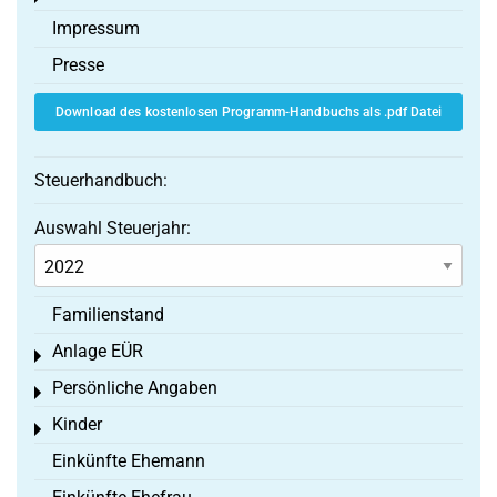
Impressum
Presse
Download des kostenlosen Programm-Handbuchs als .pdf Datei
Steuerhandbuch:
Auswahl Steuerjahr:
Familienstand
Anlage EÜR
Toggle menu
Persönliche Angaben
Toggle menu
Kinder
Toggle menu
Einkünfte Ehemann