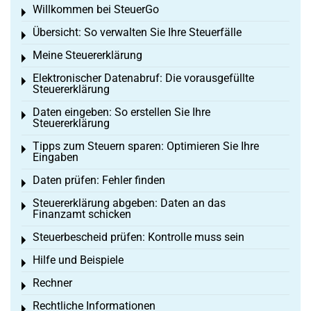
Willkommen bei SteuerGo
Toggle menu
Übersicht: So verwalten Sie Ihre Steuerfälle
Toggle menu
Meine Steuererklärung
Toggle menu
Elektronischer Datenabruf: Die vorausgefüllte
Toggle menu
Steuererklärung
Daten eingeben: So erstellen Sie Ihre
Toggle menu
Steuererklärung
Tipps zum Steuern sparen: Optimieren Sie Ihre
Toggle menu
Eingaben
Daten prüfen: Fehler finden
Toggle menu
Steuererklärung abgeben: Daten an das
Toggle menu
Finanzamt schicken
Steuerbescheid prüfen: Kontrolle muss sein
Toggle menu
Hilfe und Beispiele
Toggle menu
Rechner
Toggle menu
Rechtliche Informationen
Toggle menu