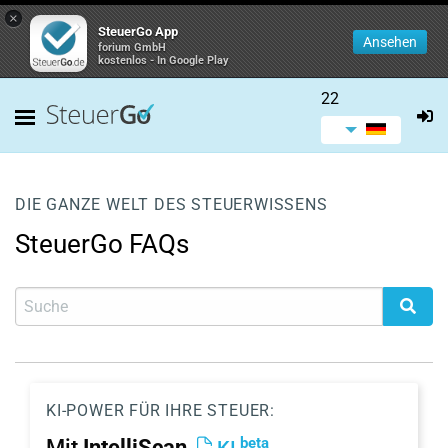
×
SteuerGo App
Ansehen
forium GmbH
kostenlos - In Google Play
22
DIE GANZE WELT DES STEUERWISSENS
SteuerGo FAQs
KI-POWER FÜR IHRE STEUER:
beta
Mit
IntelliScan