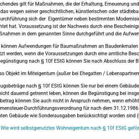
chendes gilt für Maßnahmen, die der Erhaltung, Erneuerung u
 das wegen seiner geschichtlichen, künstlerischen oder städteba
Durchführung sich der Eigentümer neben bestimmten Moderni
chtet hat. Voraussetzung ist der Nachweis durch eine Beschein
nahmen in dem genannten Sinne durchgeführt und die Aufwendu
 können Aufwendungen für Baumaßnahmen an Baudenkmalen in
zt werden, wenn die Voraussetzungen durch eine amtliche Bes
begünstigung nach § 10f EStG können Sie nach Abschluss der
as Objekt im Miteigentum (außer bei Ehegatten / Lebenspartnern)
ugsbeträge nach § 10f EStG können Sie nur bei einem Gebäude 
nicht dauernd getrennt leben, können die Begünstigung bei in
etrag können Sie auch nicht in Anspruch nehmen, wenn erhöht
mensteuer-Durchführungsverordnung für nach dem 31.12.1986 
ten Gebäude wie Sonderausgaben berücksichtigt worden sind (
 Wie wird selbstgenutztes Wohneigentum nach § 10f EStG geför