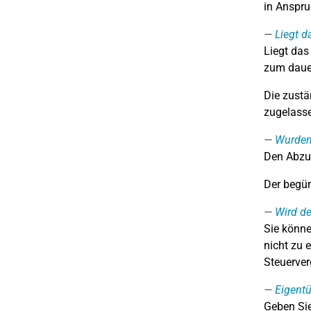
in Anspr
Liegt d
Liegt das
zum dauer
Die zustä
zugelasse
Wurden 
Den Abzu
Der begün
Wird de
Sie könne
nicht zu 
Steuerver
Eigent
Geben Sie