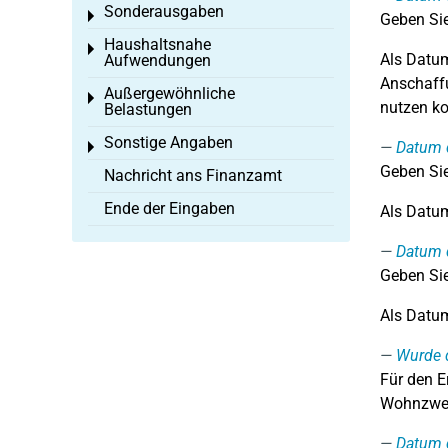
Sonderausgaben
Toggle menu
Geben Sie
Haushaltsnahe
Toggle menu
Als Datum
Aufwendungen
Anschaffu
Außergewöhnliche
Toggle menu
nutzen ko
Belastungen
Sonstige Angaben
Datum 
Toggle menu
Geben Sie
Nachricht ans Finanzamt
Ende der Eingaben
Als Datum
Datum d
Geben Sie
Als Datum
Wurde 
Für den E
Wohnzweck
Datum 