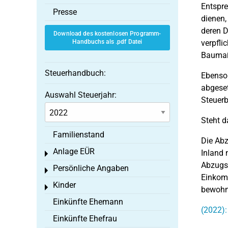
Entspre
Presse
dienen,
deren 
Download des kostenlosen Programm-
Handbuchs als .pdf Datei
verpfli
Baumaß
Steuerhandbuch:
Ebenso
abgeset
Auswahl Steuerjahr:
Steuer
Steht d
Familienstand
Die Abz
Anlage EÜR
Inland 
Toggle menu
Abzugsb
Persönliche Angaben
Toggle menu
Einkom
Kinder
Toggle menu
bewohn
Einkünfte Ehemann
(2022):
Einkünfte Ehefrau