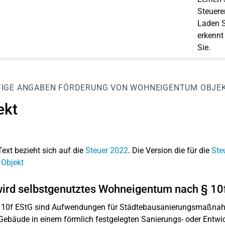
Steuerer
Laden S
erkennt
Sie.
IGE ANGABEN
FÖRDERUNG VON WOHNEIGENTUM
OBJE
ekt
Text bezieht sich auf die
Steuer 2022
. Die Version die für die
Ste
 Objekt
ird selbstgenutztes Wohneigentum nach § 10f
 10f EStG sind Aufwendungen für Städtebausanierungsmaßnahme
 Gebäude in einem förmlich festgelegten Sanierungs- oder Entw