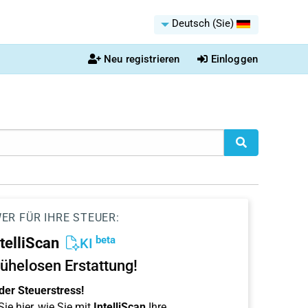
Deutsch (Sie)
Neu registrieren
Einloggen
ER FÜR IHRE STEUER:
beta
ntelliScan
KI
ühelosen Erstattung!
der Steuerstress!
ie hier, wie Sie mit
IntelliScan
Ihre