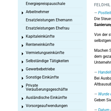
Energiepreispauschale
FELDHI
Arbeitnehmer
Postlei
Toggle menu
Die Steue
Ersatzleistungen Ehemann
Sanierun
Ersatzleistungen Ehefrau
Von der s
Kapitaleinkünfte
Toggle menu
selbstgen
Renteneinkünfte
Toggle menu
Machen Si
Vermietungseinkünfte
Toggle menu
dem geza
Selbständige Tätigkeiten
Toggle menu
Unterneh
Gewerbebetriebe
Toggle menu
Handelt
Sonstige Einkünfte
Bei Ausba
Toggle menu
Altbausu
Private
Toggle menu
Veräußerungsgeschäfte
Wurde d
Ausländische Einkünfte
Toggle menu
Geben Sie
Vorsorgeaufwendungen
Toggle menu
Datum 