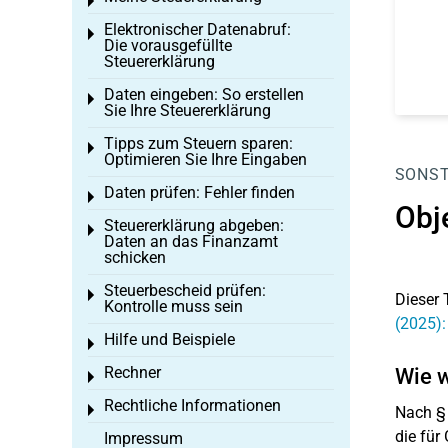
Toggle menu
Elektronischer Datenabruf:
Toggle menu
Die vorausgefüllte
Steuererklärung
Daten eingeben: So erstellen
Toggle menu
Sie Ihre Steuererklärung
Tipps zum Steuern sparen:
Toggle menu
Optimieren Sie Ihre Eingaben
SONST
Daten prüfen: Fehler finden
Toggle menu
Obj
Steuererklärung abgeben:
Toggle menu
Daten an das Finanzamt
schicken
Steuerbescheid prüfen:
Toggle menu
Dieser 
Kontrolle muss sein
(2025):
Hilfe und Beispiele
Toggle menu
Rechner
Wie w
Toggle menu
Rechtliche Informationen
Toggle menu
Nach §
die für
Impressum