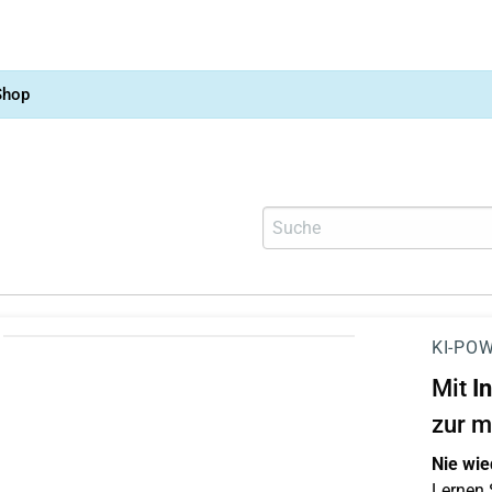
Shop
KI-POW
Mit
I
zur m
Nie wie
Lernen S