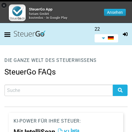
×
SteuerGo App
Ansehen
forium GmbH
kostenlos - In Google Play
22
DIE GANZE WELT DES STEUERWISSENS
SteuerGo FAQs
KI-POWER FÜR IHRE STEUER:
beta
Mit
IntelliScan