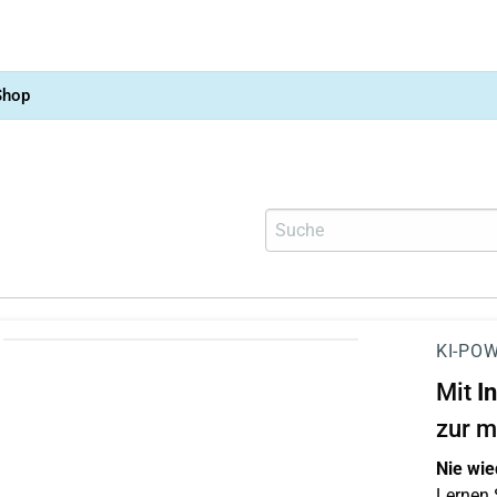
Shop
KI-POW
Mit
I
zur m
Nie wie
Lernen S