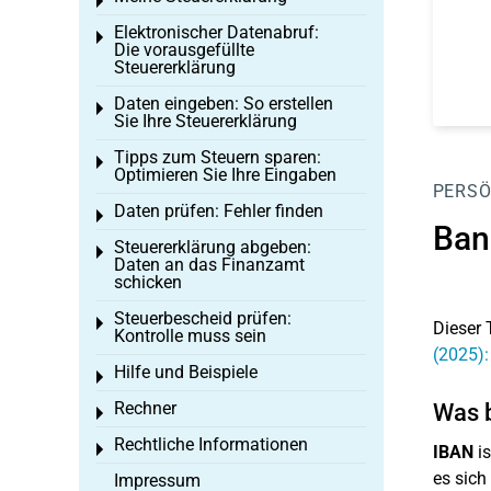
Toggle menu
Elektronischer Datenabruf:
Toggle menu
Die vorausgefüllte
Steuererklärung
Daten eingeben: So erstellen
Toggle menu
Sie Ihre Steuererklärung
Tipps zum Steuern sparen:
Toggle menu
Optimieren Sie Ihre Eingaben
PERSÖ
Daten prüfen: Fehler finden
Toggle menu
Ban
Steuererklärung abgeben:
Toggle menu
Daten an das Finanzamt
schicken
Steuerbescheid prüfen:
Toggle menu
Dieser 
Kontrolle muss sein
(2025)
Hilfe und Beispiele
Toggle menu
Rechner
Was b
Toggle menu
Rechtliche Informationen
Toggle menu
IBAN
is
es sich
Impressum