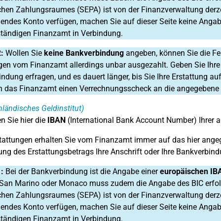
hen Zahlungsraumes (SEPA) ist von der Finanzverwaltung derze
endes Konto verfügen, machen Sie auf dieser Seite keine Angab
tändigen Finanzamt in Verbindung.
:
Wollen Sie
keine Bankverbindung
angeben, können Sie die Fel
gen vom Finanzamt allerdings unbar ausgezahlt. Geben Sie Ihre
ndung erfragen, und es dauert länger, bis Sie Ihre Erstattung 
n das Finanzamt einen Verrechnungsscheck an die angegebene
nländisches Geldinstitut)
n Sie hier die
IBAN
(International Bank Account Number) Ihrer 
tattungen erhalten Sie vom Finanzamt immer auf das hier ange
ng des Erstattungsbetrags Ihre Anschrift oder Ihre Bankverbin
1:
Bei der Bankverbindung ist die Angabe einer
europäischen IB
San Marino oder Monaco muss zudem die Angabe des BIC erfol
hen Zahlungsraumes (SEPA) ist von der Finanzverwaltung derze
endes Konto verfügen, machen Sie auf dieser Seite keine Angab
tändigen Finanzamt in Verbindung.