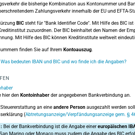
sverkehr die bisherige Kombination aus Kontonummer und Banklei
erschreitendem Zahlungsverkehr innerhalb der EU und EFTA-St
kürzung
BIC
steht für "Bank Identifier Code". Mit Hilfe des BIC is
reditinstitut zuzuordnen. Der BIC beinhaltet den Namen der E
ennung. Mit Hilfe des BIC können Kreditinstitute weltweit eindeutig
Nummern finden Sie auf Ihrem
Kontoauszug
.
 Was bedeuten IBAN und BIC und wo finde ich die Angaben?
LFEN
nhaber
 hier den
Kontoinhaber
der angegebenen Bankverbindung an.
Steuererstattung an eine
andere Person
ausgezahlt werden soll
serklärung (
Abtretungsanzeige/Verpfändungsanzeige gem. § 46
1:
Bei der Bankverbindung ist die Angabe einer
europäischen IB
San Marino oder Monaco muss zudem die Angabe des BIC erfol