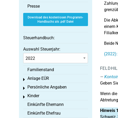
Zahlung
Presse
grenzüb
Download des kostenlosen Programm-
Die Ab
Handbuchs als .pdf Datei
einem K
Filialk
Steuerhandbuch:
Beide 
Auswahl Steuerjahr:
(2022):
FELDHI
Familienstand
Kontoi
Anlage EÜR
Toggle menu
Geben Sie
Persönliche Angaben
Toggle menu
Wenn die 
Kinder
Toggle menu
Abtretung
Einkünfte Ehemann
Hinweis 
Einkünfte Ehefrau
Schweiz, 