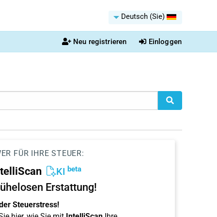
Deutsch (Sie)
Neu registrieren
Einloggen
ER FÜR IHRE STEUER:
beta
ntelliScan
KI
ühelosen Erstattung!
der Steuerstress!
ie hier, wie Sie mit
IntelliScan
Ihre