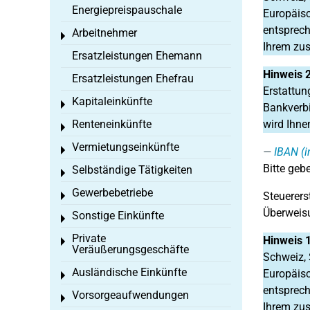
Energiepreispauschale
Europäisc
entsprech
Arbeitnehmer
Toggle menu
Ihrem zus
Ersatzleistungen Ehemann
Hinweis 2
Ersatzleistungen Ehefrau
Erstattun
Kapitaleinkünfte
Toggle menu
Bankverbi
Renteneinkünfte
wird Ihne
Toggle menu
Vermietungseinkünfte
Toggle menu
IBAN (i
Bitte gebe
Selbständige Tätigkeiten
Toggle menu
Gewerbebetriebe
Steuerers
Toggle menu
Überweisu
Sonstige Einkünfte
Toggle menu
Private
Hinweis 
Toggle menu
Veräußerungsgeschäfte
Schweiz, 
Ausländische Einkünfte
Europäisc
Toggle menu
entsprech
Vorsorgeaufwendungen
Toggle menu
Ihrem zus