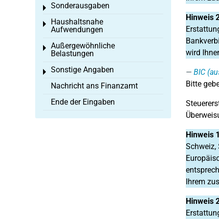
Sonderausgaben
Toggle menu
Hinweis 2
Haushaltsnahe
Toggle menu
Erstattun
Aufwendungen
Bankverbi
Außergewöhnliche
Toggle menu
wird Ihne
Belastungen
Sonstige Angaben
BIC (au
Toggle menu
Bitte gebe
Nachricht ans Finanzamt
Ende der Eingaben
Steuerers
Überweisu
Hinweis 
Schweiz, 
Europäisc
entsprech
Ihrem zus
Hinweis 2
Erstattun