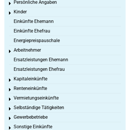
Persönliche Angaben
Toggle menu
Kinder
Toggle menu
Einkünfte Ehemann
Einkünfte Ehefrau
Energiepreispauschale
Arbeitnehmer
Toggle menu
Ersatzleistungen Ehemann
Ersatzleistungen Ehefrau
Kapitaleinkünfte
Toggle menu
Renteneinkünfte
Toggle menu
Vermietungseinkünfte
Toggle menu
Selbständige Tätigkeiten
Toggle menu
Gewerbebetriebe
Toggle menu
Sonstige Einkünfte
Toggle menu