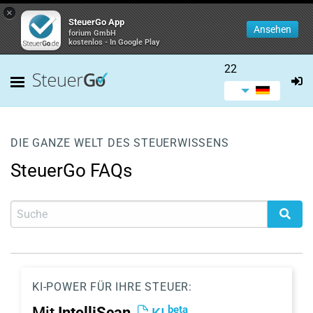
×
SteuerGo App
Ansehen
forium GmbH
kostenlos - In Google Play
22
DIE GANZE WELT DES STEUERWISSENS
SteuerGo FAQs
KI-POWER FÜR IHRE STEUER:
beta
Mit
IntelliScan