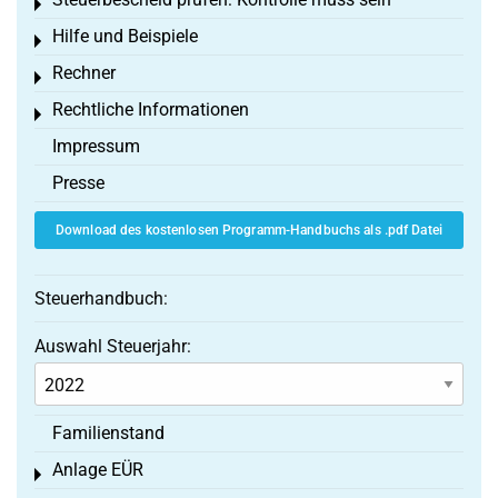
Toggle menu
Hilfe und Beispiele
Toggle menu
Rechner
Toggle menu
Rechtliche Informationen
Toggle menu
Impressum
Presse
Download des kostenlosen Programm-Handbuchs als .pdf Datei
Steuerhandbuch:
Auswahl Steuerjahr:
Familienstand
Anlage EÜR
Toggle menu