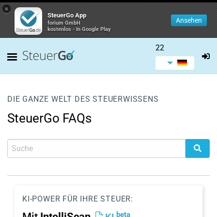
×
SteuerGo App
Ansehen
forium GmbH
kostenlos - In Google Play
22
DIE GANZE WELT DES STEUERWISSENS
SteuerGo FAQs
KI-POWER FÜR IHRE STEUER:
beta
Mit
IntelliScan