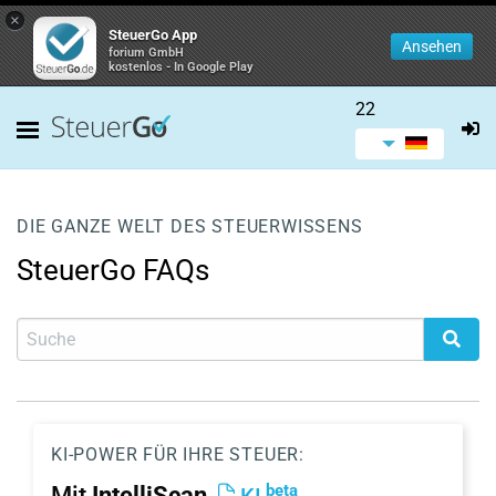
×
SteuerGo App
Ansehen
forium GmbH
kostenlos - In Google Play
22
DIE GANZE WELT DES STEUERWISSENS
SteuerGo FAQs
KI-POWER FÜR IHRE STEUER:
beta
Mit
IntelliScan