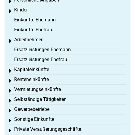
Toggle menu
Kinder
Toggle menu
Einkünfte Ehemann
Einkünfte Ehefrau
Arbeitnehmer
Toggle menu
Ersatzleistungen Ehemann
Ersatzleistungen Ehefrau
Kapitaleinkünfte
Toggle menu
Renteneinkünfte
Toggle menu
Vermietungseinkünfte
Toggle menu
Selbständige Tätigkeiten
Toggle menu
Gewerbebetriebe
Toggle menu
Sonstige Einkünfte
Toggle menu
Private Veräußerungsgeschäfte
Toggle menu