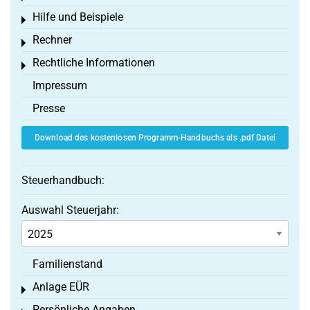
Hilfe und Beispiele
Toggle menu
Rechner
Toggle menu
Rechtliche Informationen
Toggle menu
Impressum
Presse
Download des kostenlosen Programm-Handbuchs als .pdf Datei
Steuerhandbuch:
Auswahl Steuerjahr:
Familienstand
Anlage EÜR
Toggle menu
Persönliche Angaben