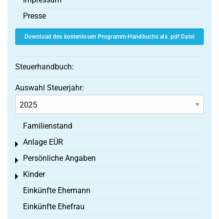
Presse
Download des kostenlosen Programm-Handbuchs als .pdf Datei
Steuerhandbuch:
Auswahl Steuerjahr:
Familienstand
Anlage EÜR
Toggle menu
Persönliche Angaben
Toggle menu
Kinder
Toggle menu
Einkünfte Ehemann
Einkünfte Ehefrau