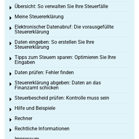
Übersicht: So verwalten Sie Ihre Steuerfälle
Toggle menu
Meine Steuererklärung
Toggle menu
Elektronischer Datenabruf: Die vorausgefüllte
Toggle menu
Steuererklärung
Daten eingeben: So erstellen Sie Ihre
Toggle menu
Steuererklärung
Tipps zum Steuern sparen: Optimieren Sie Ihre
Toggle menu
Eingaben
Daten prüfen: Fehler finden
Toggle menu
Steuererklärung abgeben: Daten an das
Toggle menu
Finanzamt schicken
Steuerbescheid prüfen: Kontrolle muss sein
Toggle menu
Hilfe und Beispiele
Toggle menu
Rechner
Toggle menu
Rechtliche Informationen
Toggle menu
Impressum