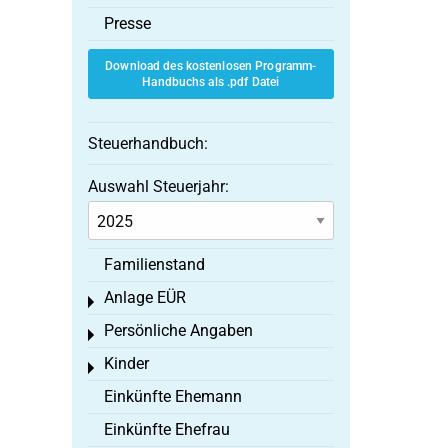
Presse
Download des kostenlosen Programm-
Handbuchs als .pdf Datei
Steuerhandbuch:
Auswahl Steuerjahr:
Familienstand
Anlage EÜR
Toggle menu
Persönliche Angaben
Toggle menu
Kinder
Toggle menu
Einkünfte Ehemann
Einkünfte Ehefrau