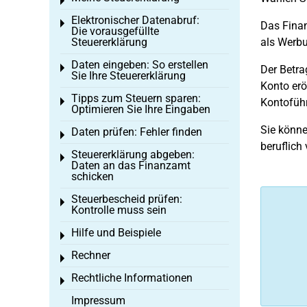
Toggle menu
Elektronischer Datenabruf:
Toggle menu
Das Fina
Die vorausgefüllte
Steuererklärung
als Werb
Daten eingeben: So erstellen
Toggle menu
Der Betra
Sie Ihre Steuererklärung
Konto erö
Tipps zum Steuern sparen:
Toggle menu
Kontoführ
Optimieren Sie Ihre Eingaben
Sie könne
Daten prüfen: Fehler finden
Toggle menu
beruflich
Steuererklärung abgeben:
Toggle menu
Daten an das Finanzamt
schicken
Steuerbescheid prüfen:
Toggle menu
Kontrolle muss sein
Hilfe und Beispiele
Toggle menu
Rechner
Toggle menu
Rechtliche Informationen
Toggle menu
Impressum