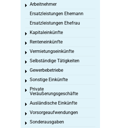
Arbeitnehmer
Toggle menu
Ersatzleistungen Ehemann
Ersatzleistungen Ehefrau
Kapitaleinkünfte
Toggle menu
Renteneinkünfte
Toggle menu
Vermietungseinkünfte
Toggle menu
Selbständige Tätigkeiten
Toggle menu
Gewerbebetriebe
Toggle menu
Sonstige Einkünfte
Toggle menu
Private
Toggle menu
Veräußerungsgeschäfte
Ausländische Einkünfte
Toggle menu
Vorsorgeaufwendungen
Toggle menu
Sonderausgaben
Toggle menu