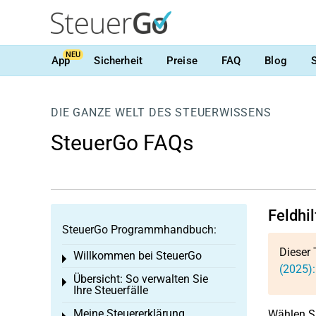
NEU
App
Sicherheit
Preise
FAQ
Blog
DIE GANZE WELT DES STEUERWISSENS
SteuerGo FAQs
Feldhi
SteuerGo Programmhandbuch:
Dieser 
Willkommen bei SteuerGo
Toggle menu
(2025)
Übersicht: So verwalten Sie
Toggle menu
Ihre Steuerfälle
Meine Steuererklärung
Wählen Si