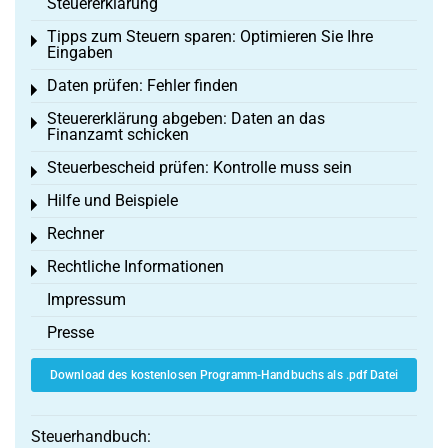
Steuererklärung
Tipps zum Steuern sparen: Optimieren Sie Ihre
Toggle menu
Eingaben
Daten prüfen: Fehler finden
Toggle menu
Steuererklärung abgeben: Daten an das
Toggle menu
Finanzamt schicken
Steuerbescheid prüfen: Kontrolle muss sein
Toggle menu
Hilfe und Beispiele
Toggle menu
Rechner
Toggle menu
Rechtliche Informationen
Toggle menu
Impressum
Presse
Download des kostenlosen Programm-Handbuchs als .pdf Datei
Steuerhandbuch: