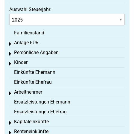
Auswahl Steuerjahr:
Familienstand
Anlage EÜR
Toggle menu
Persönliche Angaben
Toggle menu
Kinder
Toggle menu
Einkünfte Ehemann
Einkünfte Ehefrau
Arbeitnehmer
Toggle menu
Ersatzleistungen Ehemann
Ersatzleistungen Ehefrau
Kapitaleinkünfte
Toggle menu
Renteneinkünfte
Toggle menu