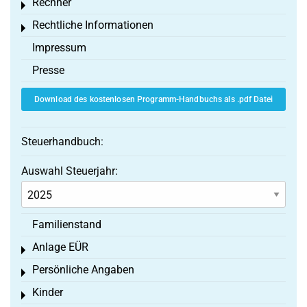
Rechner
Toggle menu
Rechtliche Informationen
Toggle menu
Impressum
Presse
Download des kostenlosen Programm-Handbuchs als .pdf Datei
Steuerhandbuch:
Auswahl Steuerjahr:
Familienstand
Anlage EÜR
Toggle menu
Persönliche Angaben
Toggle menu
Kinder
Toggle menu