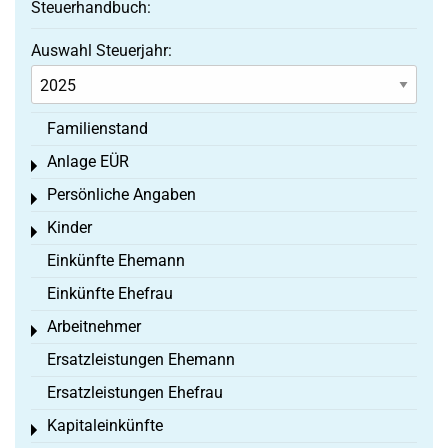
Steuerhandbuch:
Auswahl Steuerjahr:
Familienstand
Anlage EÜR
Toggle menu
Persönliche Angaben
Toggle menu
Kinder
Toggle menu
Einkünfte Ehemann
Einkünfte Ehefrau
Arbeitnehmer
Toggle menu
Ersatzleistungen Ehemann
Ersatzleistungen Ehefrau
Kapitaleinkünfte
Toggle menu