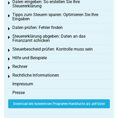
Daten eingeben: So erstellen Sie Ihre
Toggle menu
Steuererklärung
Tipps zum Steuern sparen: Optimieren Sie Ihre
Toggle menu
Eingaben
Daten prüfen: Fehler finden
Toggle menu
Steuererklärung abgeben: Daten an das
Toggle menu
Finanzamt schicken
Steuerbescheid prüfen: Kontrolle muss sein
Toggle menu
Hilfe und Beispiele
Toggle menu
Rechner
Toggle menu
Rechtliche Informationen
Toggle menu
Impressum
Presse
Download des kostenlosen Programm-Handbuchs als .pdf Datei