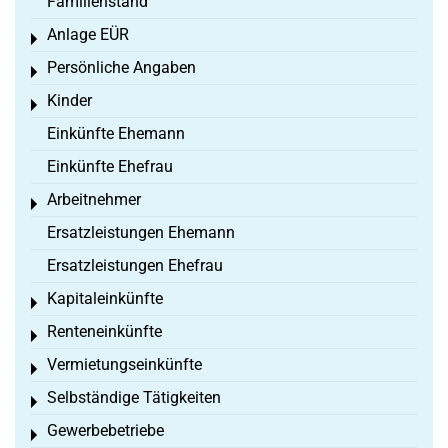
Familienstand
Anlage EÜR
Toggle menu
Persönliche Angaben
Toggle menu
Kinder
Toggle menu
Einkünfte Ehemann
Einkünfte Ehefrau
Arbeitnehmer
Toggle menu
Ersatzleistungen Ehemann
Ersatzleistungen Ehefrau
Kapitaleinkünfte
Toggle menu
Renteneinkünfte
Toggle menu
Vermietungseinkünfte
Toggle menu
Selbständige Tätigkeiten
Toggle menu
Gewerbebetriebe
Toggle menu