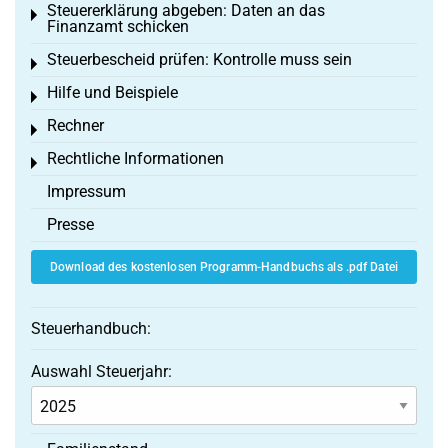
Steuererklärung abgeben: Daten an das
Toggle menu
Finanzamt schicken
Steuerbescheid prüfen: Kontrolle muss sein
Toggle menu
Hilfe und Beispiele
Toggle menu
Rechner
Toggle menu
Rechtliche Informationen
Toggle menu
Impressum
Presse
Download des kostenlosen Programm-Handbuchs als .pdf Datei
Steuerhandbuch:
Auswahl Steuerjahr: