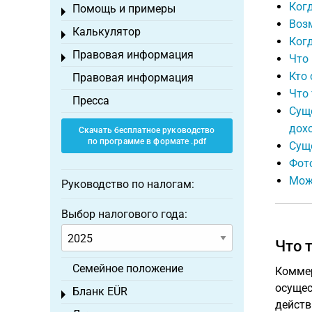
Ког
Помощь и примеры
Toggle menu
Воз
Калькулятор
Toggle menu
Ког
Правовая информация
Toggle menu
Что 
Кто
Правовая информация
Что 
Пресса
Суще
дох
Скачать бесплатное руководство
по программе в формате .pdf
Суще
Фот
Мож
Руководство по налогам:
Выбор налогового года:
Что 
Семейное положение
Коммер
осущес
Бланк EÜR
Toggle menu
действ