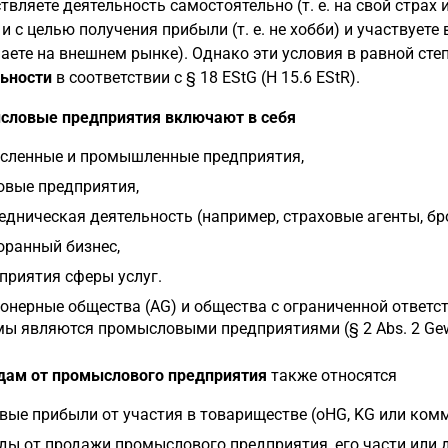
твляете деятельность самостоятельно (т. е. на свой страх и 
 и с целью получения прибыли (т. е. не хобби) и участвуете
аете на внешнем рынке). Однако эти условия в равной сте
ьности
в соответствии с § 18 EStG (H 15.6 EStR).
словые предприятия включают в себя
сленные и промышленные предприятия,
овые предприятия,
едническая деятельность (например, страховые агенты, бр
оранный бизнес,
приятия сферы услуг.
онерные общества (AG) и общества с ограниченной ответс
ы являются промысловыми предприятиями (§ 2 Abs. 2 Gew
дам от промыслового предприятия
также относятся
вые прибыли от участия в товариществе (oHG, KG или ком
ды от продажи промыслового предприятия, его части или д