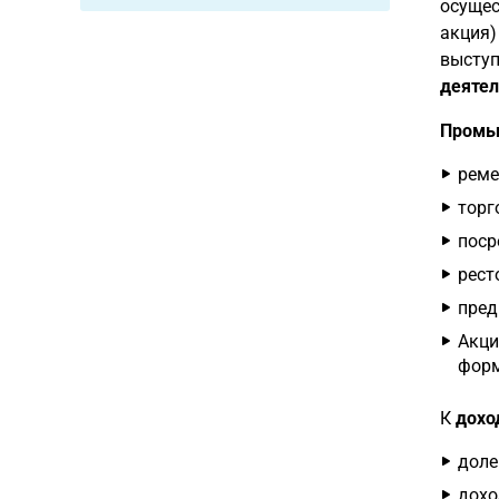
осущес
акция)
выступ
деятел
Промы
реме
торг
поср
рест
пред
Акци
форм
К
дохо
доле
дохо