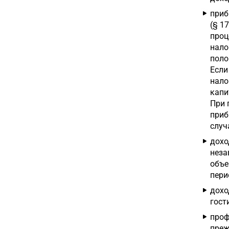
приб
(§ 1
проц
нало
поло
Если
нало
капи
При 
приб
случ
дохо
неза
объе
пери
дохо
гост
проф
преж