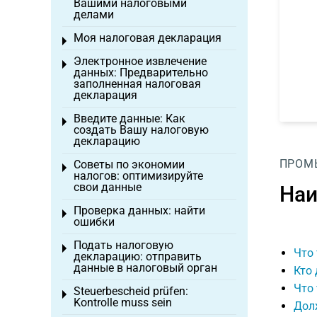
Вашими налоговыми
делами
Моя налоговая декларация
Toggle menu
Электронное извлечение
Toggle menu
данных: Предварительно
заполненная налоговая
декларация
Введите данные: Как
Toggle menu
создать Вашу налоговую
декларацию
ПРОМЫ
Советы по экономии
Toggle menu
налогов: оптимизируйте
свои данные
Наи
Проверка данных: найти
Toggle menu
ошибки
Подать налоговую
Toggle menu
Что 
декларацию: отправить
данные в налоговый орган
Кто 
Что
Steuerbescheid prüfen:
Toggle menu
Kontrolle muss sein
Долж