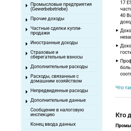
17 E
Промысловые предприятия
Toggle menu
(Gewerbebetriebe)
част
40 B
Прочие доходы
Toggle menu
дохо
Частные сделки купли-
Toggle menu
Дохо
продажи
неза
Иностранные доходы
Toggle menu
Дохо
Страховые и
гост
Toggle menu
сберегательные взносы
Проф
Дополнительные расходы
боль
Toggle menu
соотв
Расходы, связанные с
Toggle menu
домашним хозяйством
Что та
Непредвиденные расходы
Toggle menu
Дополнительные данные
Toggle menu
Сообщение в налоговую
Кто 
инспекцию
Конец ввода данных
Промы