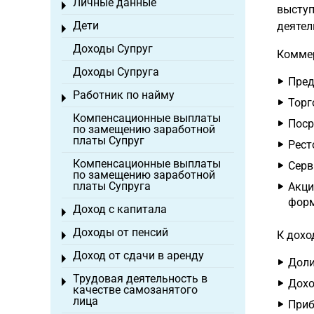
Личные данные
Toggle menu
выступ
Дети
деятел
Toggle menu
Доходы Супруг
Коммер
Доходы Супруга
Пред
Работник по найму
Toggle menu
Торг
Компенсационные выплаты
Поср
по замещению заработной
платы Супруг
Рест
Компенсационные выплаты
Серв
по замещению заработной
платы Супруга
Акци
форм
Доход с капитала
Toggle menu
Доходы от пенсий
К дохо
Toggle menu
Доход от сдачи в аренду
Toggle menu
Доли
Трудовая деятельность в
Toggle menu
Дохо
качестве самозанятого
лица
Приб