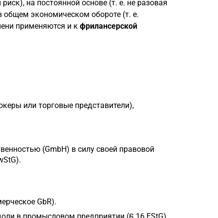
риск), на постоянной основе (т. е. не разовая
 в общем экономическом обороте (т. е.
пени применяются и к
фрилансерской
океры или торговые представители),
твенностью (GmbH) в силу своей правовой
StG).
мерческое GbR).
оли в промысловом предприятии (§ 16 EStG).