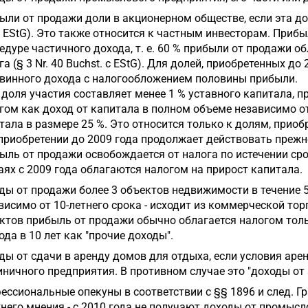
ыли от продажи доли в акционерном обществе, если эта до
7 EStG). Это также относится к частным инвесторам. Прибы
едуре частичного дохода, т. е. 60 % прибыли от продажи о
га (§ 3 Nr. 40 Buchst. c EStG). Для долей, приобретенных д
винного дохода с налогообложением половины прибыли.
 доля участия составляет менее 1 % уставного капитала, п
гом как доход от капитала в полном объеме независимо от
тала в размере 25 %. Это относится только к долям, приобре
приобретении до 2009 года продолжает действовать прежн
ыль от продажи освобождается от налога по истечении сро
аях с 2009 года облагаются налогом на прирост капитала.
ды от продажи более 3 объектов недвижимости в течение 5 
висимо от 10-летнего срока - исходит из коммерческой то
ктов прибыль от продажи обычно облагается налогом толь
ода в 10 лет как "прочие доходы".
ды от сдачи в аренду домов для отдыха, если условия ар
иничного предприятия. В противном случае это "доходы от 
ессиональные опекуны в соответствии с §§ 1896 и след. Гр
него мнения - с 2010 года не получают доходы от промысло