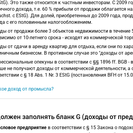
StG). Это также относится к частным инвесторам. С 2009 
ичного дохода, т.е. 60 % прибыли от продажи облагается нал
uchst. c EStG). Для долей, приобретенных до 2009 года, п
да с его половинным налогообложением.
ды от продажи более 3 объектов недвижимости в течение 5 
висимо от 10-летнего срока - исходят из коммерческой то
ды от сдачи в аренду квартир для отдыха, если они по х
иничным бизнесом. В противном случае это "доходы от аре
ессиональные опекуны в соответствии с §§ 1896 ff. BGB - в
ше не получают доходы от коммерческой деятельности, а о
етствии с § 18 Abs. 1 Nr. 3 EStG (постановления BFH от 15.06.
кое доход от промысла?
должен заполнять бланк G (доходы от пре
словое предприятие
в соответствии с § 15 Закона о подох