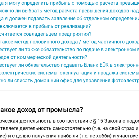
да я могу определить прибыль с помощью расчета превыш
можно ли выбрать метод расчета превышения доходов над
да я должен подавать заявление об отдельном определени
включается в прибыль от реализации?
 считается совладельцем предприятия?
такое метод половинного дохода / метод частичного дохо
ствует ли также обязательство по подаче в электронном 
одов от коммерческой деятельности?
ствует ли обязательство подавать Бланк EÜR в электронн
оэлектрические системы: эксплуатация и продажа систем
но ли списать домашний офис для управления фотоэлектр
такое доход от промысла?
ческая деятельность в соответствии с § 15 Закона о подох
твляете деятельность самостоятельно (т.е. на свой страх и 
ие) и с целью получения прибыли (т.е. не хобби) и участву