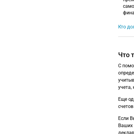
само
финан
Кто до
Что 
С помо
опред
учитыв
учета,
Еще од
счетов
Если В
Ваших 
деклар