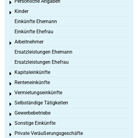
Persönliche Angaben
Toggle menu
Kinder
Toggle menu
Einkünfte Ehemann
Einkünfte Ehefrau
Arbeitnehmer
Toggle menu
Ersatzleistungen Ehemann
Ersatzleistungen Ehefrau
Kapitaleinkünfte
Toggle menu
Renteneinkünfte
Toggle menu
Vermietungseinkünfte
Toggle menu
Selbständige Tätigkeiten
Toggle menu
Gewerbebetriebe
Toggle menu
Sonstige Einkünfte
Toggle menu
Private Veräußerungsgeschäfte
Toggle menu