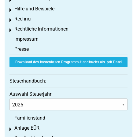
Toggle menu
Hilfe und Beispiele
Toggle menu
Rechner
Toggle menu
Rechtliche Informationen
Toggle menu
Impressum
Presse
Download des kostenlosen Programm-Handbuchs als .pdf Datei
Steuerhandbuch:
Auswahl Steuerjahr:
Familienstand
Anlage EÜR
Toggle menu