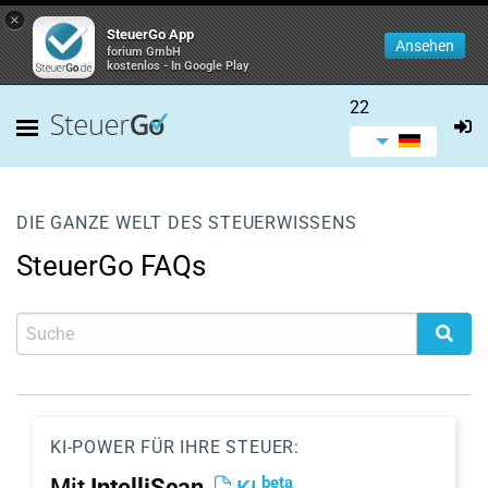
×
SteuerGo App
Ansehen
forium GmbH
kostenlos - In Google Play
22
DIE GANZE WELT DES STEUERWISSENS
SteuerGo FAQs
KI-POWER FÜR IHRE STEUER:
beta
Mit
IntelliScan