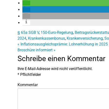
§ 65a SGB V
,
150-Euro-Regelung
,
Beitragsrückerstatt
2024
,
Krankenkassenbonus
,
Krankenversicherung
,
So
«
Inflationsausgleichsprämie: Lohnerhöhung in 2025 bl
Broschüre informiert
»
Schreibe einen Kommentar
Ihre E-Mail-Adresse wird nicht veröffentlicht.
*
Pflichtfelder
Kommentar