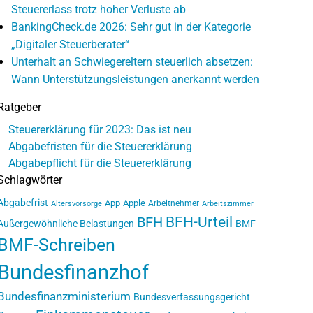
Steuererlass trotz hoher Verluste ab
BankingCheck.de 2026: Sehr gut in der Kategorie
„Digitaler Steuerberater“
Unterhalt an Schwiegereltern steuerlich absetzen:
Wann Unterstützungsleistungen anerkannt werden
Ratgeber
Steuererklärung für 2023: Das ist neu
Abgabefristen für die Steuererklärung
Abgabepflicht für die Steuererklärung
Schlagwörter
Abgabefrist
App
Apple
Arbeitnehmer
Altersvorsorge
Arbeitszimmer
BFH-Urteil
BFH
Außergewöhnliche Belastungen
BMF
BMF-Schreiben
Bundesfinanzhof
Bundesfinanzministerium
Bundesverfassungsgericht