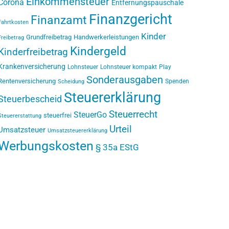
Einkommensteuer
Corona
Entfernungspauschale
Finanzgericht
Finanzamt
Fahrtkosten
Kinder
Grundfreibetrag
Handwerkerleistungen
Freibetrag
Kindergeld
Kinderfreibetrag
Krankenversicherung
Lohnsteuer
Lohnsteuer kompakt
Play
Sonderausgaben
Rentenversicherung
Spenden
Scheidung
Steuererklärung
Steuerbescheid
Steuerrecht
SteuerGo
steuerfrei
Steuererstattung
Urteil
Umsatzsteuer
Umsatzsteuererklärung
Werbungskosten
§ 35a EStG