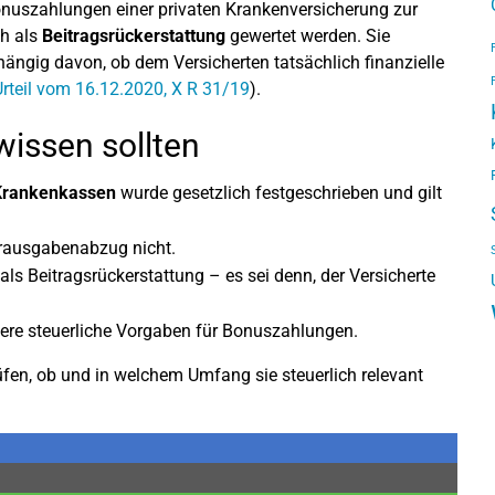
nuszahlungen einer privaten Krankenversicherung zur
ch als
Beitragsrückerstattung
gewertet werden. Sie
gig davon, ob dem Versicherten tatsächlich finanzielle
rteil vom 16.12.2020, X R 31/19
).
wissen sollten
 Krankenkassen
wurde gesetzlich festgeschrieben und gilt
ausgabenabzug nicht.
als Beitragsrückerstattung – es sei denn, der Versicherte
gere steuerliche Vorgaben für Bonuszahlungen.
üfen, ob und in welchem Umfang sie steuerlich relevant