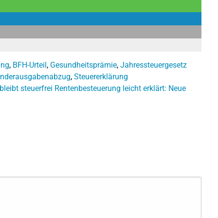
ung
,
BFH-Urteil
,
Gesundheitsprämie
,
Jahressteuergesetz
nderausgabenabzug
,
Steuererklärung
eibt steuerfrei
Rentenbesteuerung leicht erklärt: Neue