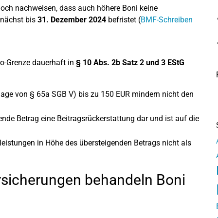
doch nachweisen, dass auch höhere Boni keine
unächst bis
31. Dezember 2024
befristet (
BMF-Schreiben
o-Grenze dauerhaft in
§ 10 Abs. 2b Satz 2 und 3 EStG
lage von § 65a SGB V) bis zu 150 EUR mindern nicht den
gende Betrag eine Beitragsrückerstattung dar und ist auf die
leistungen in Höhe des übersteigenden Betrags nicht als
rsicherungen behandeln Boni