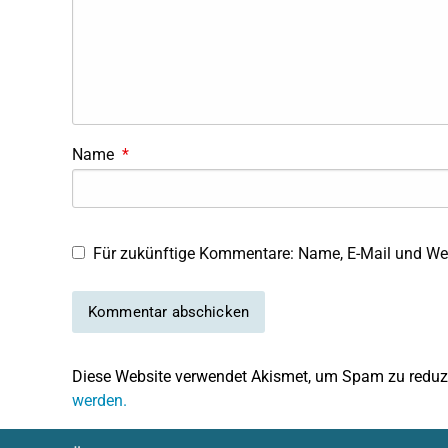
Name
*
Für zukünftige Kommentare: Name, E-Mail und Web
Diese Website verwendet Akismet, um Spam zu reduz
werden.