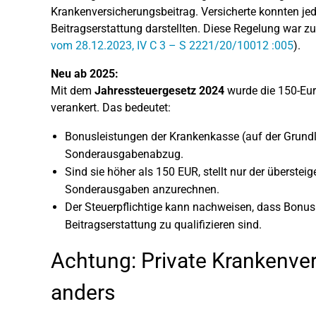
Krankenversicherungsbeitrag. Versicherte konnten je
Beitragserstattung darstellten. Diese Regelung war z
vom 28.12.2023, IV C 3 – S 2221/20/10012 :005
).
Neu ab 2025:
Mit dem
Jahressteuergesetz 2024
wurde die 150-Eur
verankert. Das bedeutet:
Bonusleistungen der Krankenkasse (auf der Grund
Sonderausgabenabzug.
Sind sie höher als 150 EUR, stellt nur der überstei
Sonderausgaben anzurechnen.
Der Steuerpflichtige kann nachweisen, dass Bonus
Beitragserstattung zu qualifizieren sind.
Achtung: Private Krankenve
anders