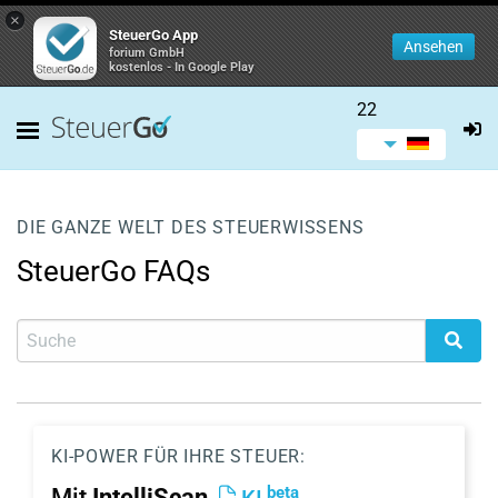
×
SteuerGo App
Ansehen
forium GmbH
kostenlos - In Google Play
22
DIE GANZE WELT DES STEUERWISSENS
SteuerGo FAQs
KI-POWER FÜR IHRE STEUER:
beta
Mit
IntelliScan