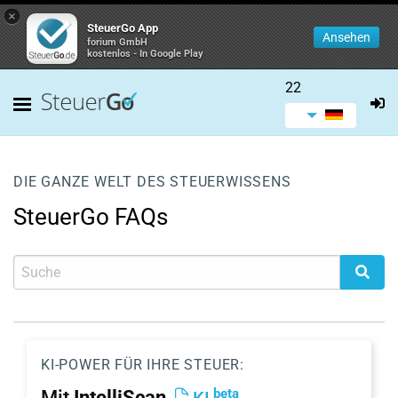
×
SteuerGo App
Ansehen
forium GmbH
kostenlos - In Google Play
22
DIE GANZE WELT DES STEUERWISSENS
SteuerGo FAQs
KI-POWER FÜR IHRE STEUER:
beta
Mit
IntelliScan