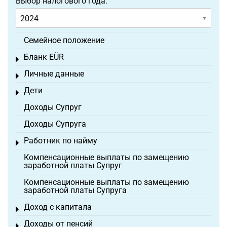
Выбор налогового года:
Семейное положение
Бланк EÜR
Toggle menu
Личные данные
Toggle menu
Дети
Toggle menu
Доходы Супруг
Доходы Супруга
Работник по найму
Toggle menu
Компенсационные выплаты по замещению
заработной платы Супруг
Компенсационные выплаты по замещению
заработной платы Супруга
Доход с капитала
Toggle menu
Доходы от пенсий
Toggle menu