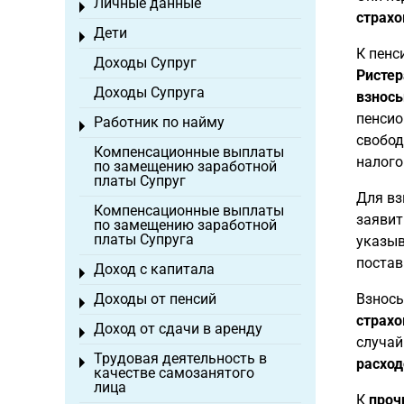
Личные данные
Toggle menu
страхо
Дети
Toggle menu
К пенс
Доходы Супруг
Ристер
Доходы Супруга
взносы
пенсио
Работник по найму
Toggle menu
свобод
Компенсационные выплаты
налого
по замещению заработной
платы Супруг
Для вз
Компенсационные выплаты
заявит
по замещению заработной
платы Супруга
указыв
постав
Доход с капитала
Toggle menu
Доходы от пенсий
Взносы
Toggle menu
страхо
Доход от сдачи в аренду
Toggle menu
случай
Трудовая деятельность в
Toggle menu
расход
качестве самозанятого
лица
К
проч