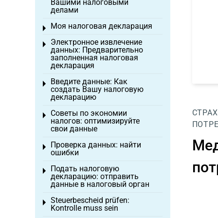
Вашими налоговыми
делами
Моя налоговая декларация
Toggle menu
Электронное извлечение
Toggle menu
данных: Предварительно
заполненная налоговая
декларация
Введите данные: Как
Toggle menu
создать Вашу налоговую
декларацию
СТРАХ
Советы по экономии
Toggle menu
налогов: оптимизируйте
ПОТРЕ
свои данные
Мед
Проверка данных: найти
Toggle menu
ошибки
пот
Подать налоговую
Toggle menu
декларацию: отправить
данные в налоговый орган
Steuerbescheid prüfen:
Toggle menu
Kontrolle muss sein