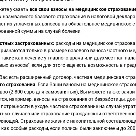
ете указать
все свои взносы на медицинское страхование
к называемого базового страхования в налоговой деклар
ет из уплаченных взносов на обязательное медицинское с
ованной суммы на случай болезни.
стных застрахованных:
расходы на медицинское страхован
признаются только в размере базового взноса частного м
, такие как лечение у главного врача или двухместная пал
вых взносов", если для этого еще есть возможность в пр
 Вас есть расширенный договор, частная медицинская ст
го страхования
. Если Ваши взносы на медицинское страх
евро (2.800 евро для самозанятых), Вы можете также заяви
тся, например, взносы на страхование от безработицы, до
 потребности в уходе, частное страхование на случай утра
тных случаев или страхование гражданской ответственност
ляющей. Страхование жизни с накопительной составляюще
 как особые расходы, если полисы были заключены до 2005