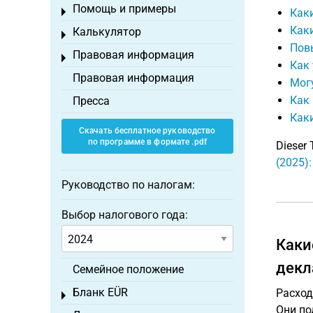
Помощь и примеры
Toggle menu
Каки
Каки
Калькулятор
Toggle menu
Пов
Правовая информация
Toggle menu
Как
Правовая информация
Мог
Как 
Пресса
Каки
Скачать бесплатное руководство
по программе в формате .pdf
Dieser 
(2025)
Руководство по налогам:
Выбор налогового года:
Каки
декл
Семейное положение
Бланк EÜR
Расход
Toggle menu
Они по