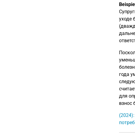
Beispie
Супруг
уходе 
(дважд
дальне
ответс
Поскол
уменьш
болезн
года у
следую
считае
для оп
взнос 
(2024)
потреб