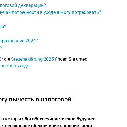
алоговой декларации?
учай потребности в уходе я могу потребовать?
ей?
страхование 2024?
ь?
ür die
Steuererklärung 2025
finden Sie unter:
ности в уходе
огу вычесть в налоговой
щью которых
Вы обеспечиваете свое будущее
.
ие
,
пенсионное обеспечение
и
прочие виды