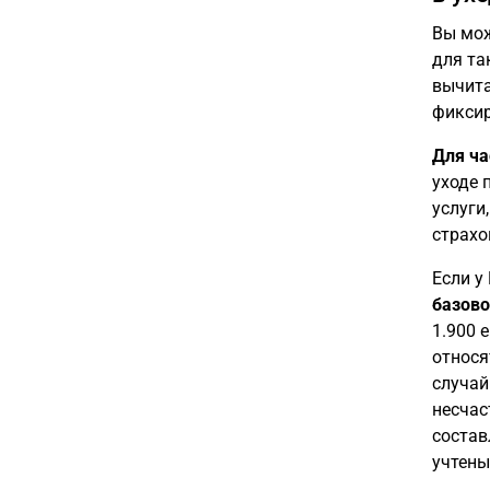
Вы мож
для та
вычита
фиксир
Для ча
уходе 
услуги
страхо
Если у
базово
1.900 
относя
случай
несчас
состав
учтены