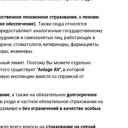
рственное пенсионное страхование
, в
пенсию
ое обеспечение)
. Также сюда относятся
предоставляют аналогичные государственному
трудников и самозанятых лиц, работающих в
врачи, стоматологи, ветеринары, фармацевты,
торы, инженеры.
ный лимит. Поэтому Вы можете отдельно
этого существует
"Anlage AV"
, в которой
овую инспекцию вместе со справкой от
ание
, а также на обязательное
долгосрочное
 в уходе и частное обязательное страхование на
 размере и
без ограничений
в качестве особых
ежде всего взносы на
страхование на случай