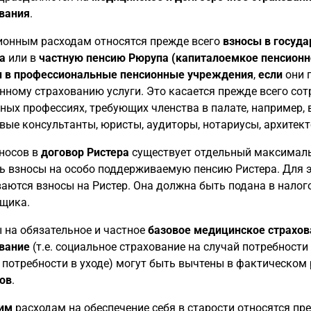
вания
.
ионным расходам относятся прежде всего
взносы в госуда
а
или в
частную пенсию Рюрупа (капиталоемкое пенсионн
 в профессиональные пенсионные учреждения
,
если
они 
нному страхованию услуги. Это касается прежде всего со
ных профессиях, требующих членства в палате, например, 
вые консультанты, юристы, аудиторы, нотариусы, архитек
носов в
договор Ристера
существует отдельный максималь
ь взносы на особо поддерживаемую пенсию Ристера. Для 
аются взносы на Ристер. Она должна быть подана в налог
щика.
 на обязательное и частное
базовое медицинское страхов
вание
(т.е. социальное страхование на случай потребности
 потребности в уходе) могут быть вычтены в фактическом
ов
.
им
расходам на обеспечение себя в старости относятся пр