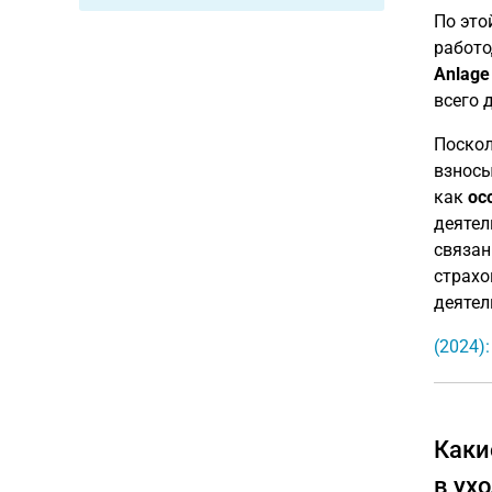
По это
работо
Anlage
всего 
Поскол
взносы
как
ос
деятел
связан
страхо
деятел
(2024)
Каки
в ух