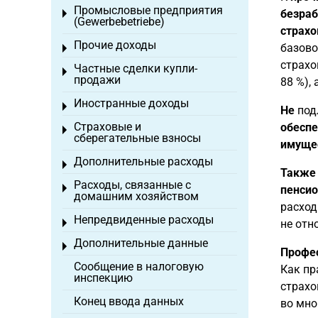
Промысловые предприятия
безра
Toggle menu
(Gewerbebetriebe)
страхо
Прочие доходы
базово
Toggle menu
страхо
Частные сделки купли-
Toggle menu
продажи
88 %),
Иностранные доходы
Toggle menu
Не
подл
Страховые и
обесп
Toggle menu
сберегательные взносы
имущес
Дополнительные расходы
Toggle menu
Также
Расходы, связанные с
Toggle menu
пенси
домашним хозяйством
расход
Непредвиденные расходы
Toggle menu
не отн
Дополнительные данные
Toggle menu
Профе
Сообщение в налоговую
Как пр
инспекцию
страхо
Конец ввода данных
во мно