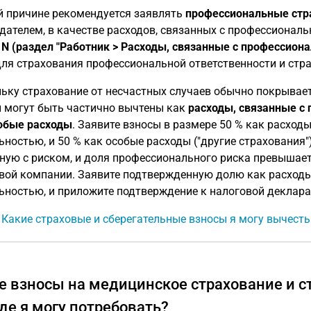
й причине рекомендуется заявлять
профессиональные стр
дателем, в качестве расходов, связанных с профессиональ
 N (раздел "Работник > Расходы, связанные с профессион
для страхования профессиональной ответственности и ст
ьку страхование от несчастных случаев обычно покрывае
 могут быть частично вычтены как
расходы, связанные с
обые расходы
. Заявите взносы в размере 50 % как расход
ьностью, и 50 % как особые расходы ("другие страхования")
ную с риском, и доля профессионального риска превышает
вой компании. Заявите подтвержденную долю как расходы
ьностью, и приложите подтверждение к налоговой деклара
: Какие страховые и сберегательные взносы я могу вычест
е взносы на медицинское страхование и с
оде я могу потребовать?