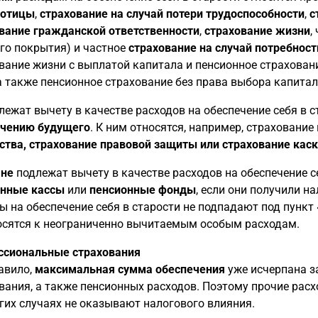
ботицы
,
страхование на случай потери трудоспособности
,
с
вание гражданской ответственности
,
страхование жизни
,
го покрытия) и частное
страхование на случай потребност
вание жизни с выплатой капитала и пенсионное страхован
 а также пенсионное страхование без права выбора капитал
ежат вычету в качестве расходов на обеспечение себя в 
ечению будущего
. К ним относятся, например, страхование
тва, страхование правовой защиты или страхование кас
 не
подлежат вычету в качестве расходов на обеспечение с
онные кассы
или
пенсионные фонды
, если они получили н
ы на обеспечение себя в старости не подпадают под пункт
осятся к неограниченно вычитаемым особым расходам.
ссиональные страхования
авило,
максимальная сумма обеспечения
уже исчерпана з
вания, а также пенсионных расходов. Поэтому прочие расхо
гих случаях не оказывают налогового влияния.