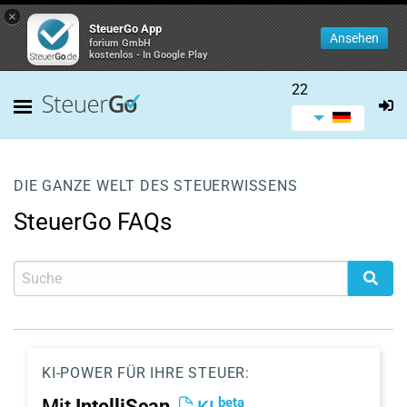
×
SteuerGo App
Ansehen
forium GmbH
kostenlos - In Google Play
22
DIE GANZE WELT DES STEUERWISSENS
SteuerGo FAQs
KI-POWER FÜR IHRE STEUER:
beta
Mit
IntelliScan