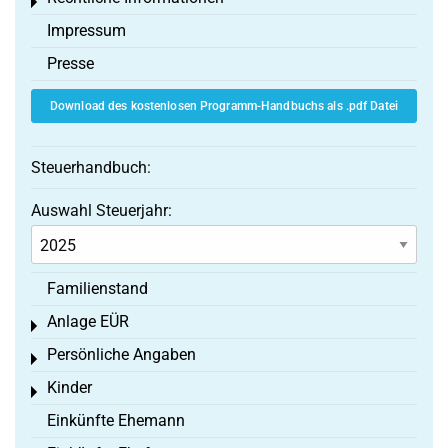
Toggle menu
Impressum
Presse
Download des kostenlosen Programm-Handbuchs als .pdf Datei
Steuerhandbuch:
Auswahl Steuerjahr:
Familienstand
Anlage EÜR
Toggle menu
Persönliche Angaben
Toggle menu
Kinder
Toggle menu
Einkünfte Ehemann