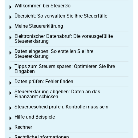
Willkommen bei SteuerGo
Toggle menu
Übersicht: So verwalten Sie Ihre Steuerfälle
Toggle menu
Meine Steuererklärung
Toggle menu
Elektronischer Datenabruf: Die vorausgefüllte
Toggle menu
Steuererklärung
Daten eingeben: So erstellen Sie Ihre
Toggle menu
Steuererklärung
Tipps zum Steuern sparen: Optimieren Sie Ihre
Toggle menu
Eingaben
Daten prüfen: Fehler finden
Toggle menu
Steuererklärung abgeben: Daten an das
Toggle menu
Finanzamt schicken
Steuerbescheid prüfen: Kontrolle muss sein
Toggle menu
Hilfe und Beispiele
Toggle menu
Rechner
Toggle menu
Rechtliche Informationen