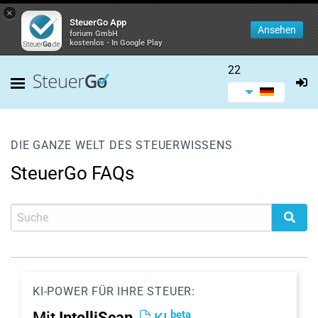
×
SteuerGo App
Ansehen
forium GmbH
kostenlos - In Google Play
22
DIE GANZE WELT DES STEUERWISSENS
SteuerGo FAQs
KI-POWER FÜR IHRE STEUER:
beta
Mit
IntelliScan