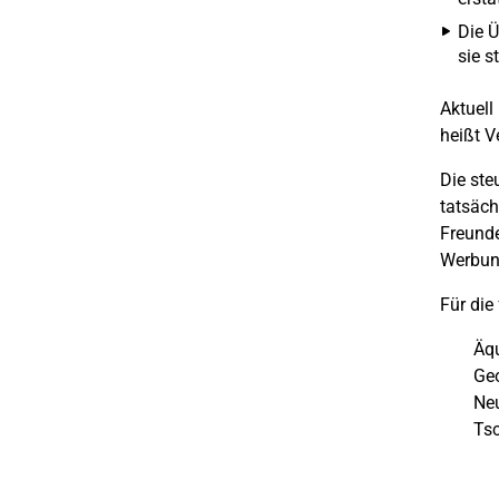
Die Ü
sie s
Aktuell
heißt V
Die ste
tatsäch
Freunde
Werbun
Für die
Äqu
Geo
Neu
Tsc