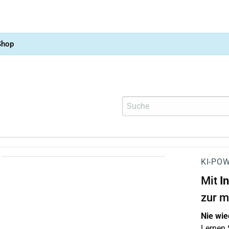
Shop
KI-POW
Mit
I
zur m
Nie wie
Lernen S