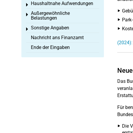
Haushaltnahe Aufwendungen
Toggle menu
Gebüh
Außergewöhnliche
Toggle menu
Belastungen
Park-
Sonstige Angaben
Koste
Toggle menu
Nachricht ans Finanzamt
(2024):
Ende der Eingaben
Neue
Das Bun
veranla
Erstat
Für ber
Bundesf
Die V
ersta