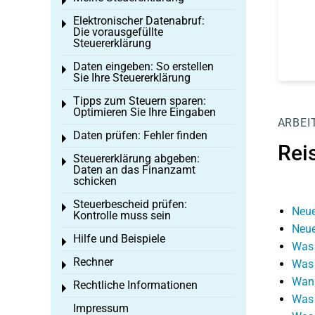
Toggle menu
Elektronischer Datenabruf:
Toggle menu
Die vorausgefüllte
Steuererklärung
Daten eingeben: So erstellen
Toggle menu
Sie Ihre Steuererklärung
Tipps zum Steuern sparen:
Toggle menu
Optimieren Sie Ihre Eingaben
ARBEI
Daten prüfen: Fehler finden
Toggle menu
Rei
Steuererklärung abgeben:
Toggle menu
Daten an das Finanzamt
schicken
Steuerbescheid prüfen:
Toggle menu
Neue
Kontrolle muss sein
Neue
Hilfe und Beispiele
Toggle menu
Was 
Rechner
Was 
Toggle menu
Wann
Rechtliche Informationen
Toggle menu
Was 
Impressum