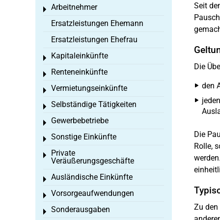
Seit d
Arbeitnehmer
Toggle menu
Pauscha
Ersatzleistungen Ehemann
gemach
Ersatzleistungen Ehefrau
Geltu
Kapitaleinkünfte
Toggle menu
Die Übe
Renteneinkünfte
Toggle menu
den A
Vermietungseinkünfte
Toggle menu
jeden
Selbständige Tätigkeiten
Toggle menu
Ausl
Gewerbebetriebe
Toggle menu
Die Pau
Sonstige Einkünfte
Toggle menu
Rolle, 
Private
Toggle menu
werden.
Veräußerungsgeschäfte
einheit
Ausländische Einkünfte
Toggle menu
Typis
Vorsorgeaufwendungen
Toggle menu
Zu den
Sonderausgaben
Toggle menu
andere