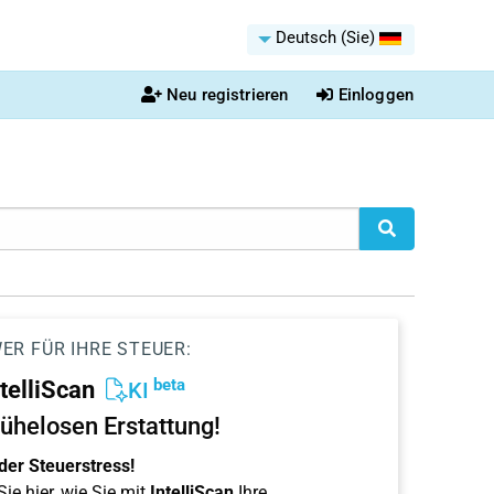
Deutsch (Sie)
Neu registrieren
Einloggen
ER FÜR IHRE STEUER:
beta
ntelliScan
KI
ühelosen Erstattung!
der Steuerstress!
ie hier, wie Sie mit
IntelliScan
Ihre