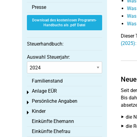
Was 
Presse
Was 
Was 
Download des kostenlosen Programm-
Was 
Handbuchs als .pdf Datei
Dieser 
(2025):
Steuerhandbuch:
Auswahl Steuerjahr:
Neuer
Familienstand
Seit de
Anlage EÜR
Toggle menu
Bis dah
Persönliche Angaben
Toggle menu
absetze
Kinder
Toggle menu
die N
Einkünfte Ehemann
die R
Einkünfte Ehefrau