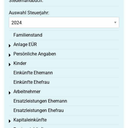
Steuerhandbuch:
Auswahl Steuerjahr:
Familienstand
Anlage EÜR
Toggle menu
Persönliche Angaben
Toggle menu
Kinder
Toggle menu
Einkünfte Ehemann
Einkünfte Ehefrau
Arbeitnehmer
Toggle menu
Ersatzleistungen Ehemann
Ersatzleistungen Ehefrau
Kapitaleinkünfte
Toggle menu