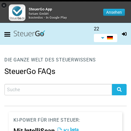
×
SteuerGo App
Ansehen
forium GmbH
kostenlos - In Google Play
22
DIE GANZE WELT DES STEUERWISSENS
SteuerGo FAQs
KI-POWER FÜR IHRE STEUER:
beta
Mit
IntelliScan