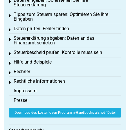
Daten eingeben: So erstellen Sie Ihre
Toggle menu
Steuererklärung
Tipps zum Steuern sparen: Optimieren Sie Ihre
Toggle menu
Eingaben
Daten prüfen: Fehler finden
Toggle menu
Steuererklärung abgeben: Daten an das
Toggle menu
Finanzamt schicken
Steuerbescheid prüfen: Kontrolle muss sein
Toggle menu
Hilfe und Beispiele
Toggle menu
Rechner
Toggle menu
Rechtliche Informationen
Toggle menu
Impressum
Presse
Download des kostenlosen Programm-Handbuchs als .pdf Datei