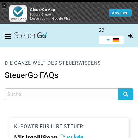
×
SteuerGo App
Ansehen
forium GmbH
kostenlos - In Google Play
22
DIE GANZE WELT DES STEUERWISSENS
SteuerGo FAQs
KI-POWER FÜR IHRE STEUER:
beta
Mit
IntelliScan