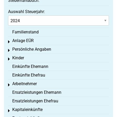
Steuerhandbuch:
Auswahl Steuerjahr:
Familienstand
Anlage EÜR
Toggle menu
Persönliche Angaben
Toggle menu
Kinder
Toggle menu
Einkünfte Ehemann
Einkünfte Ehefrau
Arbeitnehmer
Toggle menu
Ersatzleistungen Ehemann
Ersatzleistungen Ehefrau
Kapitaleinkünfte
Toggle menu