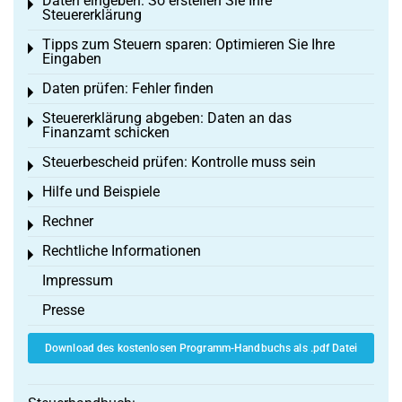
Daten eingeben: So erstellen Sie Ihre
Toggle menu
Steuererklärung
Tipps zum Steuern sparen: Optimieren Sie Ihre
Toggle menu
Eingaben
Daten prüfen: Fehler finden
Toggle menu
Steuererklärung abgeben: Daten an das
Toggle menu
Finanzamt schicken
Steuerbescheid prüfen: Kontrolle muss sein
Toggle menu
Hilfe und Beispiele
Toggle menu
Rechner
Toggle menu
Rechtliche Informationen
Toggle menu
Impressum
Presse
Download des kostenlosen Programm-Handbuchs als .pdf Datei