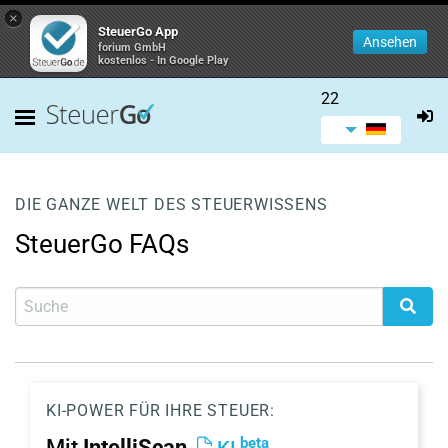
×
SteuerGo App
Ansehen
forium GmbH
kostenlos - In Google Play
22
DIE GANZE WELT DES STEUERWISSENS
SteuerGo FAQs
KI-POWER FÜR IHRE STEUER:
beta
Mit
IntelliScan