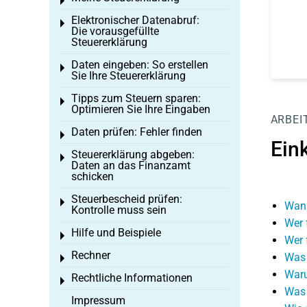
Toggle menu
Elektronischer Datenabruf:
Toggle menu
Die vorausgefüllte
Steuererklärung
Daten eingeben: So erstellen
Toggle menu
Sie Ihre Steuererklärung
Tipps zum Steuern sparen:
Toggle menu
Optimieren Sie Ihre Eingaben
ARBEI
Daten prüfen: Fehler finden
Toggle menu
Ein
Steuererklärung abgeben:
Toggle menu
Daten an das Finanzamt
schicken
Steuerbescheid prüfen:
Toggle menu
Wann
Kontrolle muss sein
Wer 
Hilfe und Beispiele
Toggle menu
Wer 
Rechner
Was 
Toggle menu
Waru
Rechtliche Informationen
Toggle menu
Was 
Impressum