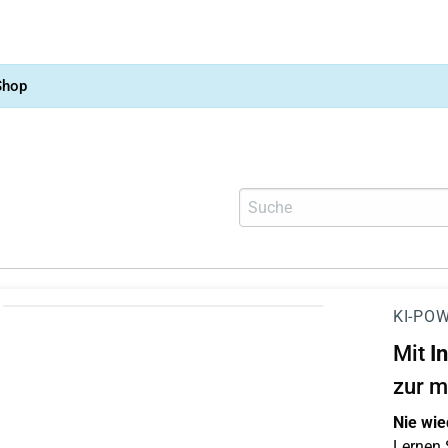
Shop
KI-POW
Mit
I
zur m
Nie wie
Lernen S