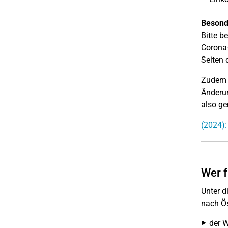
Besonde
Bitte b
Corona-
Seiten
Zudem 
Änderun
also ge
(2024):
Wer f
Unter d
nach Ös
der W