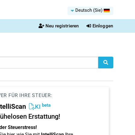
Deutsch (Sie)
Neu registrieren
Einloggen
ER FÜR IHRE STEUER:
beta
ntelliScan
KI
ühelosen Erstattung!
der Steuerstress!
ie hier, wie Sie mit
IntelliScan
Ihre