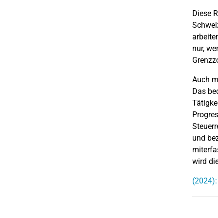
Diese R
Schweiz
arbeite
nur, we
Grenzz
Auch m
Das bed
Tätigke
Progres
Steuerr
und bez
miterfa
wird di
(2024):