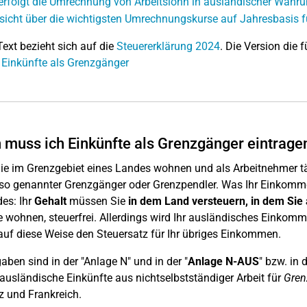
erfolgt die Umrechnung von Arbeitslohn in ausländischer Währ
sicht über die wichtigsten Umrechnungskurse auf Jahresbasis 
Text bezieht sich auf die
Steuererklärung 2024
. Die Version die f
 Einkünfte als Grenzgänger
muss ich Einkünfte als Grenzgänger eintrage
e im Grenzgebiet eines Landes wohnen und als Arbeitnehmer täg
 so genannter Grenzgänger oder Grenzpendler. Was Ihr Einkommen
es: Ihr
Gehalt
müssen Sie
in dem Land versteuern, in dem Sie 
 wohnen, steuerfrei. Allerdings wird Ihr ausländisches Einkom
auf diese Weise den Steuersatz für Ihr übriges Einkommen.
aben sind in der "Anlage N" und in der "
Anlage N-AUS
" bzw. in
t ausländische Einkünfte aus nichtselbstständiger Arbeit für
Gren
 und Frankreich.