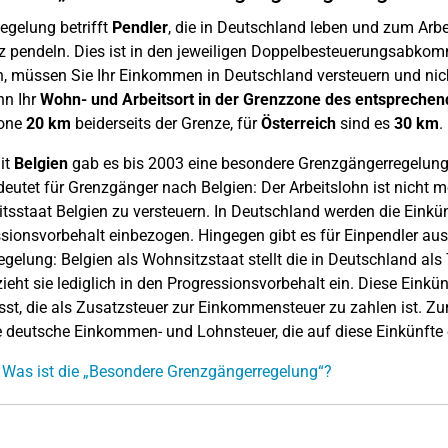
egelung betrifft
Pendler
, die in Deutschland leben und zum Arbei
 pendeln. Dies ist in den jeweiligen Doppelbesteuerungsabkomm
n, müssen Sie Ihr Einkommen in Deutschland versteuern und nich
nn Ihr
Wohn- und Arbeitsort in der Grenzzone des entspreche
one
20 km
beiderseits der Grenze, für
Österreich
sind es
30 km
.
it
Belgien
gab es bis 2003 eine besondere Grenzgängerregelung. 
eutet für Grenzgänger nach Belgien: Der Arbeitslohn ist nicht
itsstaat Belgien zu versteuern. In Deutschland werden die Einkünf
sionsvorbehalt einbezogen. Hingegen gibt es für Einpendler au
egelung: Belgien als Wohnsitzstaat stellt die in Deutschland als 
ieht sie lediglich in den Progressionsvorbehalt ein. Diese Eink
sst, die als Zusatzsteuer zur Einkommensteuer zu zahlen ist. 
e deutsche Einkommen- und Lohnsteuer, die auf diese Einkünfte 
 Was ist die „Besondere Grenzgängerregelung“?