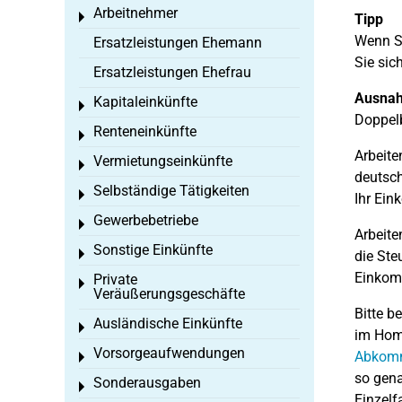
Arbeitnehmer
Toggle menu
Tipp
Wenn Si
Ersatzleistungen Ehemann
Sie sic
Ersatzleistungen Ehefrau
Ausna
Kapitaleinkünfte
Toggle menu
Doppel
Renteneinkünfte
Toggle menu
Arbeite
Vermietungseinkünfte
Toggle menu
deutsch
Selbständige Tätigkeiten
Toggle menu
Ihr Ein
Gewerbebetriebe
Toggle menu
Arbeite
Sonstige Einkünfte
Toggle menu
die Ste
Einkomm
Private
Toggle menu
Veräußerungsgeschäfte
Bitte b
Ausländische Einkünfte
Toggle menu
im Home
Vorsorgeaufwendungen
Abkomm
Toggle menu
so gena
Sonderausgaben
Toggle menu
Einzelf