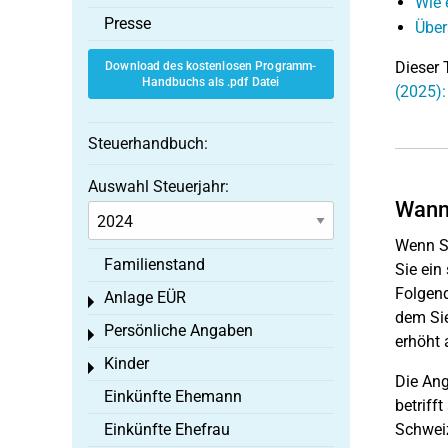
Wie 
Presse
Über
Dieser 
Download des kostenlosen Programm-
Handbuchs als .pdf Datei
(2025):
Steuerhandbuch:
Auswahl Steuerjahr:
Wann 
Wenn Si
Familienstand
Sie ein
Folgend
Anlage EÜR
Toggle menu
dem Sie
Persönliche Angaben
Toggle menu
erhöht 
Kinder
Toggle menu
Die Ang
Einkünfte Ehemann
betriff
Einkünfte Ehefrau
Schweiz