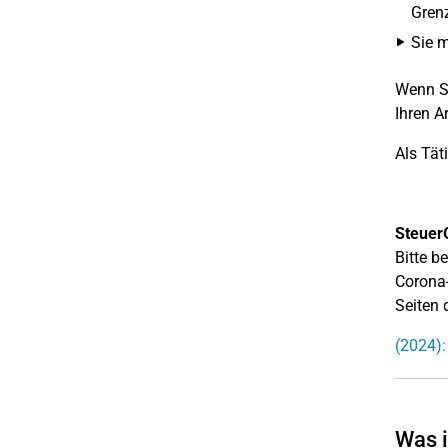
Gren
Sie 
Wenn Si
Ihren A
Als Tät
Steuer
Bitte b
Corona-
Seiten
(2024):
Was i