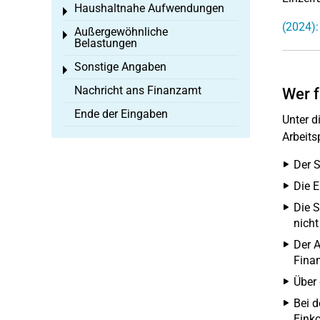
Haushaltnahe Aufwendungen
Toggle menu
(2024):
Außergewöhnliche
Toggle menu
Belastungen
Sonstige Angaben
Toggle menu
Nachricht ans Finanzamt
Wer f
Ende der Eingaben
Unter d
Arbeits
Der S
Die E
Die S
nicht
Der A
Fina
Über 
Bei d
Eink