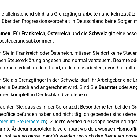
e alleinstehend sind, als Grenzgänger arbeiten und kein zusä
h über den Progressionsvorbehalt in Deutschland keine Sorgen 
hmen:
Für
Frankreich
,
Österreich
und die
Schweiz
gilt eine bes
besteuerungsabkommen.
n Sie in Frankreich oder Österreich, müssen Sie dort keine Steuer
en Steuererklärung angeben und normal versteuern. Beamte oder
kommen jedoch in dem Land, in dem sie arbeiten, denn hier gilt 
n Sie als Grenzgänger in der Schweiz, darf Ihr Arbeitgeber eine 
uer in Deutschland angerechnet wird. Sind Sie
Beamter
oder
Ang
en komplett in Deutschland versteuern.
eachten Sie, dass es in der Coronazeit Besonderheiten bei den G
office befunden haben und nicht täglich gependelt sind (siehe
en im Steuerbereich
). Zudem werden die Doppelbesteuerungs
nnte Änderungsprotokolle vereinbart worden, wonach Homeoffi
all sollte also genau geprüft werden, wo sich das Besteuerungsre