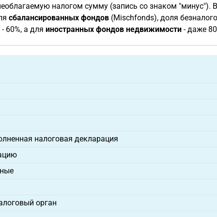
те необлагаемую налогом сумму (запись со знаком "минус")
Для
сбалансированных фондов
(Mischfonds), доля безналог
- 60%, а для
иностранных фондов недвижимости
- даже 80
олненная налоговая декларация
рацию
нные
алоговый орган