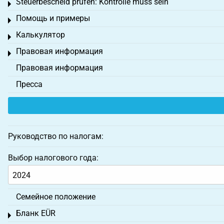
Steuerbescheid prüfen: Kontrolle muss sein
Toggle menu
Помощь и примеры
Toggle menu
Калькулятор
Toggle menu
Правовая информация
Toggle menu
Правовая информация
Пресса
Руководство по налогам:
Выбор налогового года:
Семейное положение
Бланк EÜR
Toggle menu