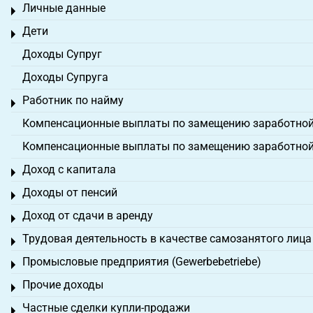
Личные данные
Toggle menu
Дети
Toggle menu
Доходы Супруг
Доходы Супруга
Работник по найму
Toggle menu
Компенсационные выплаты по замещению заработной
Компенсационные выплаты по замещению заработной
Доход с капитала
Toggle menu
Доходы от пенсий
Toggle menu
Доход от сдачи в аренду
Toggle menu
Трудовая деятельность в качестве самозанятого лица
Toggle menu
Промысловые предприятия (Gewerbebetriebe)
Toggle menu
Прочие доходы
Toggle menu
Частные сделки купли-продажи
Toggle menu