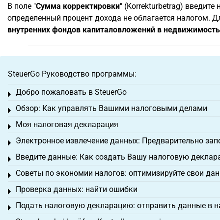
В поле "
Сумма корректировки
" (Korrekturbetrag) введи
определенный процент дохода не облагается налогом. 
внутренних фондов капиталовложений в недвижимость
SteuerGo Руководство программы:
Добро пожаловать в SteuerGo
Toggle menu
Обзор: Как управлять Вашими налоговыми делами
Toggle menu
Моя налоговая декларация
Toggle menu
Электронное извлечение данных: Предварительно зап
Toggle menu
Введите данные: Как создать Вашу налоговую декла
Toggle menu
Советы по экономии налогов: оптимизируйте свои да
Toggle menu
Проверка данных: найти ошибки
Toggle menu
Подать налоговую декларацию: отправить данные в н
Toggle menu