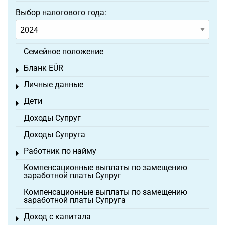
Выбор налогового года:
Семейное положение
Бланк EÜR
Toggle menu
Личные данные
Toggle menu
Дети
Toggle menu
Доходы Супруг
Доходы Супруга
Работник по найму
Toggle menu
Компенсационные выплаты по замещению
заработной платы Супруг
Компенсационные выплаты по замещению
заработной платы Супруга
Доход с капитала
Toggle menu