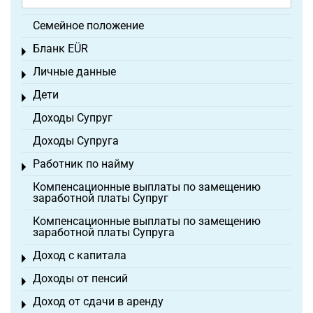
Семейное положение
Бланк EÜR
Toggle menu
Личные данные
Toggle menu
Дети
Toggle menu
Доходы Супруг
Доходы Супруга
Работник по найму
Toggle menu
Компенсационные выплаты по замещению
заработной платы Супруг
Компенсационные выплаты по замещению
заработной платы Супруга
Доход с капитала
Toggle menu
Доходы от пенсий
Toggle menu
Доход от сдачи в аренду
Toggle menu