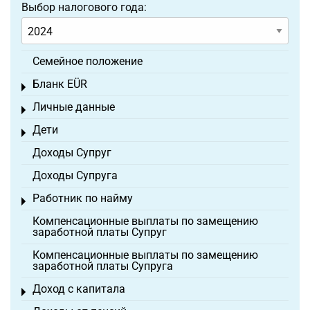
Выбор налогового года:
Семейное положение
Бланк EÜR
Toggle menu
Личные данные
Toggle menu
Дети
Toggle menu
Доходы Супруг
Доходы Супруга
Работник по найму
Toggle menu
Компенсационные выплаты по замещению
заработной платы Супруг
Компенсационные выплаты по замещению
заработной платы Супруга
Доход с капитала
Toggle menu