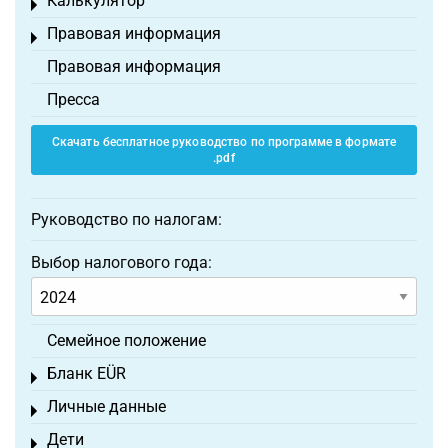
Калькулятор
Toggle menu
Правовая информация
Toggle menu
Правовая информация
Пресса
Скачать бесплатное руководство по программе в формате
.pdf
Руководство по налогам:
Выбор налогового года:
Семейное положение
Бланк EÜR
Toggle menu
Личные данные
Toggle menu
Дети
Toggle menu