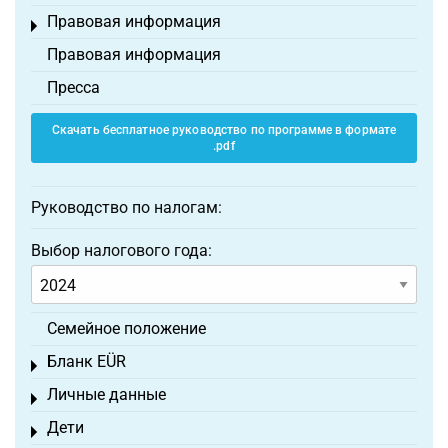
Правовая информация
Toggle menu
Правовая информация
Пресса
Скачать бесплатное руководство по программе в формате
.pdf
Руководство по налогам:
Выбор налогового года:
Семейное положение
Бланк EÜR
Toggle menu
Личные данные
Toggle menu
Дети
Toggle menu