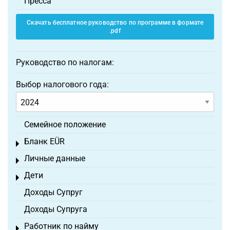
Пресса
Скачать бесплатное руководство по программе в формате
.pdf
Руководство по налогам:
Выбор налогового года:
Семейное положение
Бланк EÜR
Toggle menu
Личные данные
Toggle menu
Дети
Toggle menu
Доходы Супруг
Доходы Супруга
Работник по найму
Toggle menu