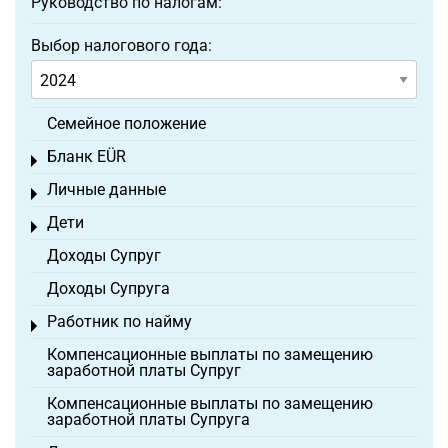
Руководство по налогам:
Выбор налогового года:
Семейное положение
Бланк EÜR
Toggle menu
Личные данные
Toggle menu
Дети
Toggle menu
Доходы Супруг
Доходы Супруга
Работник по найму
Toggle menu
Компенсационные выплаты по замещению
заработной платы Супруг
Компенсационные выплаты по замещению
заработной платы Супруга