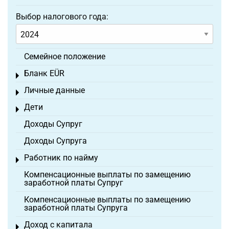
Выбор налогового года:
Семейное положение
Бланк EÜR
Toggle menu
Личные данные
Toggle menu
Дети
Toggle menu
Доходы Супруг
Доходы Супруга
Работник по найму
Toggle menu
Компенсационные выплаты по замещению
заработной платы Супруг
Компенсационные выплаты по замещению
заработной платы Супруга
Доход с капитала
Toggle menu