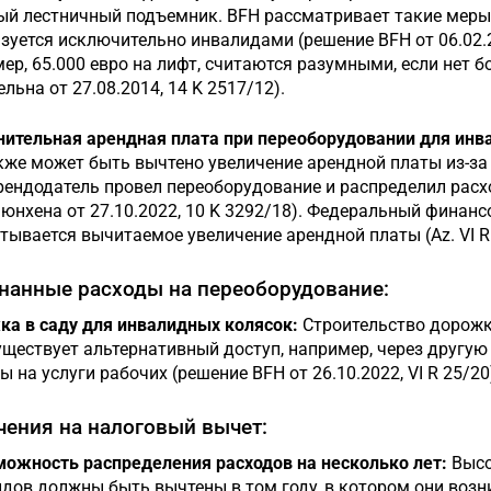
й лестничный подъемник. BFH рассматривает такие меры 
зуется исключительно инвалидами (решение BFH от 06.02.2
ер, 65.000 евро на лифт, считаются разумными, если нет 
ельна от 27.08.2014, 14 K 2517/12).
ительная арендная плата при переоборудовании для инв
кже может быть вычтено увеличение арендной платы из-за
рендодатель провел переоборудование и распределил расх
юнхена от 27.10.2022, 10 K 3292/18). Федеральный финанс
тывается вычитаемое увеличение арендной платы (Az. VI R 
нанные расходы на переоборудование:
а в саду для инвалидных колясок:
Строительство дорожки
уществует альтернативный доступ, например, через другую
ы на услуги рабочих (решение BFH от 26.10.2022, VI R 25/20
чения на налоговый вычет:
ожность распределения расходов на несколько лет:
Высо
дов должны быть вычтены в том году, в котором они возн