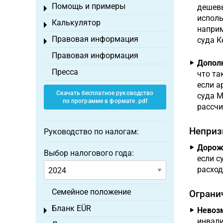
Помощь и примеры
дешевы
Toggle menu
исполь
Калькулятор
Toggle menu
наприм
Правовая информация
суда К
Toggle menu
Правовая информация
Дополн
Пресса
что та
если а
Скачать бесплатное руководство
суда М
по программе в формате .pdf
рассчи
Неприз
Руководство по налогам:
Дорожк
Выбор налогового года:
если с
расход
Семейное положение
Ограни
Бланк EÜR
Невозм
Toggle menu
инвали