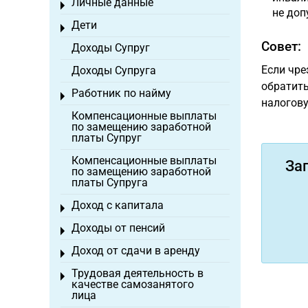
Личные данные
Toggle menu
не доп
Дети
Toggle menu
Совет:
Доходы Супруг
Если чре
Доходы Супруга
обратить
Работник по найму
Toggle menu
налогову
Компенсационные выплаты
по замещению заработной
платы Супруг
Компенсационные выплаты
За
по замещению заработной
платы Супруга
Доход с капитала
Toggle menu
Доходы от пенсий
Toggle menu
Доход от сдачи в аренду
Toggle menu
Трудовая деятельность в
Toggle menu
качестве самозанятого
лица