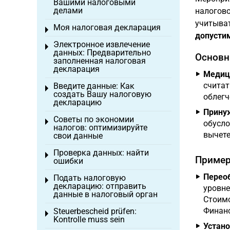
Вашими налоговыми
делами
налогово
учитыват
Моя налоговая декларация
Toggle menu
допусти
Электронное извлечение
Toggle menu
данных: Предварительно
Основн
заполненная налоговая
декларация
Медиц
считат
Введите данные: Как
Toggle menu
создать Вашу налоговую
облегч
декларацию
Принуж
Советы по экономии
Toggle menu
обусло
налогов: оптимизируйте
вычете
свои данные
Проверка данных: найти
Toggle menu
Пример
ошибки
Перео
Подать налоговую
Toggle menu
декларацию: отправить
уровне
данные в налоговый орган
Стоимо
Финанс
Steuerbescheid prüfen:
Toggle menu
Kontrolle muss sein
Устано