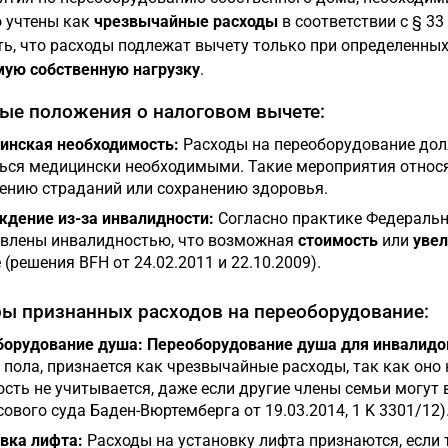
 учтены как
чрезвычайные расходы
в соответствии с § 33
ь, что расходы подлежат вычету только при определенных
мую собственную нагрузку
.
ые положения о налоговом вычете:
инская необходимость:
Расходы на переоборудование до
ься медицински необходимыми. Такие мероприятия относ
ению страданий или сохранению здоровья.
дение из-за инвалидности:
Согласно практике Федерально
влены инвалидностью, что возможная
стоимость
или
увел
 (решения BFH от 24.02.2011 и 22.10.2009).
ы признанных расходов на переоборудование:
борудование душа:
Переоборудование душа для инвалидо
 пола, признается как чрезвычайные расходы, так как оно
сть не учитывается, даже если другие члены семьи могут
ового суда Баден-Вюртемберга от 19.03.2014, 1 K 3301/12)
вка лифта:
Расходы на установку лифта признаются, если 