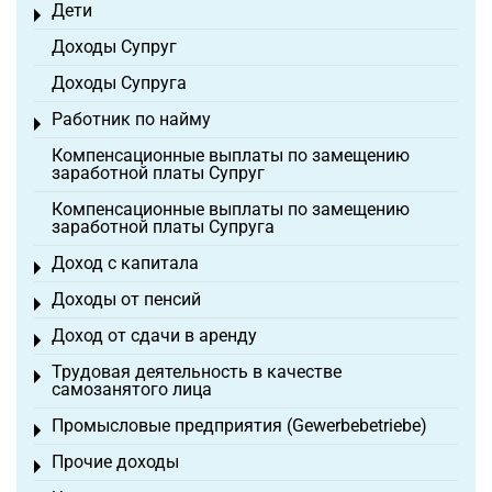
Дети
Toggle menu
Доходы Супруг
Доходы Супруга
Работник по найму
Toggle menu
Компенсационные выплаты по замещению
заработной платы Супруг
Компенсационные выплаты по замещению
заработной платы Супруга
Доход с капитала
Toggle menu
Доходы от пенсий
Toggle menu
Доход от сдачи в аренду
Toggle menu
Трудовая деятельность в качестве
Toggle menu
самозанятого лица
Промысловые предприятия (Gewerbebetriebe)
Toggle menu
Прочие доходы
Toggle menu