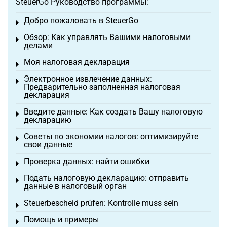
SteuerGo Руководство программы:
Добро пожаловать в SteuerGo
Toggle menu
Обзор: Как управлять Вашими налоговыми
Toggle menu
делами
Моя налоговая декларация
Toggle menu
Электронное извлечение данных:
Toggle menu
Предварительно заполненная налоговая
декларация
Введите данные: Как создать Вашу налоговую
Toggle menu
декларацию
Советы по экономии налогов: оптимизируйте
Toggle menu
свои данные
Проверка данных: найти ошибки
Toggle menu
Подать налоговую декларацию: отправить
Toggle menu
данные в налоговый орган
Steuerbescheid prüfen: Kontrolle muss sein
Toggle menu
Помощь и примеры
Toggle menu