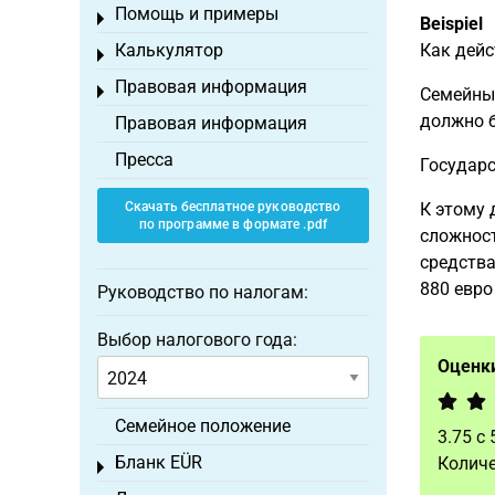
Помощь и примеры
Toggle menu
Beispiel
Калькулятор
Как дейс
Toggle menu
Правовая информация
Toggle menu
Семейный
должно б
Правовая информация
Пресса
Государс
Скачать бесплатное руководство
К этому
по программе в формате .pdf
сложност
средства
880 евро
Руководство по налогам:
Выбор налогового года:
Оценки
Семейное положение
3.75
с
Бланк EÜR
Количе
Toggle menu