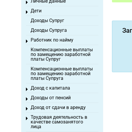
Личные данные
Toggle menu
Дети
Toggle menu
Доходы Супруг
За
Доходы Супруга
Работник по найму
Toggle menu
Компенсационные выплаты
по замещению заработной
платы Супруг
Компенсационные выплаты
по замещению заработной
платы Супруга
Доход с капитала
Toggle menu
Доходы от пенсий
Toggle menu
Доход от сдачи в аренду
Toggle menu
Трудовая деятельность в
Toggle menu
качестве самозанятого
лица