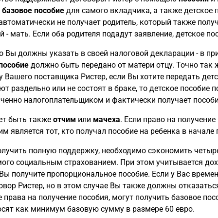
я
базовое пособие
для самого вкладчика, а также детское п
автоматически не получает родитель, который также получ
й - мать. Если оба родителя подадут заявление, детское п
о Вы должны указать в своей налоговой декларации - в при
пособие
должно быть передано от матери отцу. Точно так 
у Вашего поставщика Ристер, если Вы хотите передать детс
т раздельно или не состоят в браке, то детское пособие п
ченно налогоплательщиком и фактически получает пособи
ет быть также
отчим
или
мачеха
. Если право на получение
 является тот, кто получал пособие на ребенка в начале 
лучить полную поддержку, необходимо сэкономить четыре
ого социальным страхованием. При этом учитывается дох
Вы получите пропорциональное пособие. Если у Вас време
овор Ристер, но в этом случае Вы также должны отказаться
права на получение пособия, могут получить базовое посо
осят как минимум базовую сумму в размере 60 евро.