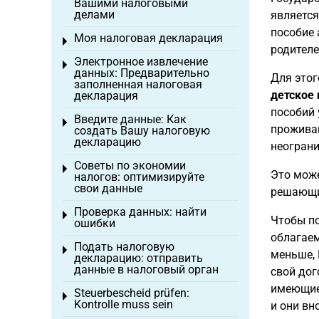
Вашими налоговыми
делами
являетс
пособие 
Моя налоговая декларация
Toggle menu
родителе
Электронное извлечение
Toggle menu
данных: Предварительно
Для этог
заполненная налоговая
детское 
декларация
пособий 
Введите данные: Как
Toggle menu
проживаю
создать Вашу налоговую
декларацию
неограни
Советы по экономии
Toggle menu
Это мож
налогов: оптимизируйте
свои данные
решающим
Проверка данных: найти
Toggle menu
Чтобы по
ошибки
облагаем
Подать налоговую
Toggle menu
меньше, 
декларацию: отправить
данные в налоговый орган
свой дог
имеющие 
Steuerbescheid prüfen:
Toggle menu
Kontrolle muss sein
и они вн