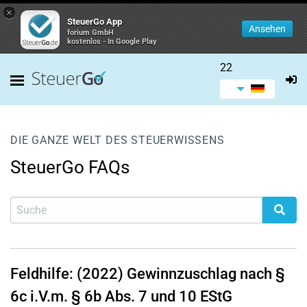
×
SteuerGo App
Ansehen
forium GmbH
kostenlos - In Google Play
22
DIE GANZE WELT DES STEUERWISSENS
SteuerGo FAQs
Feldhilfe: (2022) Gewinnzuschlag nach §
6c i.V.m. § 6b Abs. 7 und 10 EStG