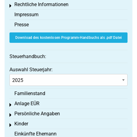
Rechtliche Informationen
Toggle menu
Impressum
Presse
Download des kostenlosen Programm-Handbuchs als .pdf Datei
Steuerhandbuch:
Auswahl Steuerjahr:
Familienstand
Anlage EÜR
Toggle menu
Persönliche Angaben
Toggle menu
Kinder
Toggle menu
Einkünfte Ehemann