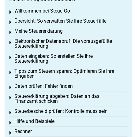
Willkommen bei SteuerGo
Toggle menu
Übersicht: So verwalten Sie Ihre Steuerfälle
Toggle menu
Meine Steuererklärung
Toggle menu
Elektronischer Datenabruf: Die vorausgefüllte
Toggle menu
Steuererklärung
Daten eingeben: So erstellen Sie Ihre
Toggle menu
Steuererklärung
Tipps zum Steuern sparen: Optimieren Sie Ihre
Toggle menu
Eingaben
Daten prüfen: Fehler finden
Toggle menu
Steuererklärung abgeben: Daten an das
Toggle menu
Finanzamt schicken
Steuerbescheid prüfen: Kontrolle muss sein
Toggle menu
Hilfe und Beispiele
Toggle menu
Rechner
Toggle menu